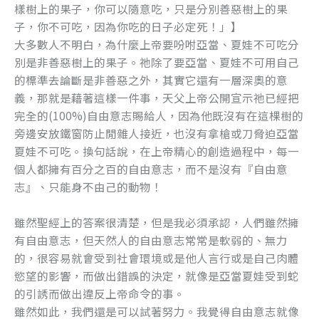
樣樹上的果子，你可以隨意吃，只是分別善惡樹上的果
子，你不可吃，因為你吃的日子必定死！」】
大多數人不明白，為什麼上帝要吩咐亞當、夏娃不可吃分
別是非善惡樹上的果子。祂除了要亞當、夏娃不可用自己
的標準去論斷是非善惡之外，其實它還有一層深奧的意
義，那就是藉著這樣一件事，天父上帝公開宣示祂已經把
完全的(100%)自由意志賜給人，因為他既沒有在這棵樹的
旁邊安放鐵窗防止閒雜人接近，也沒有拿槍或刀脅迫亞當
夏娃不可吃。換句話說，在上帝精心的創造過程中，每一
個人都擁有百分之百的自由意志，而不是沒有『自由意
志』、只能身不由己的動物！
雖然聖經上的答案很清楚，但是我必須承認，人們雖然擁
有自由意志，但天然人的自由意志常常是軟弱的、無力
的，很容易就會受到社會環境或是他人言行或是自己肉體
慾望的影響，而做出錯誤的決定，就像是亞當夏娃受到蛇
的引誘而做出違反上帝命令的事。
雖然如此，我們還是可以試著努力。我覺得自由意志就像