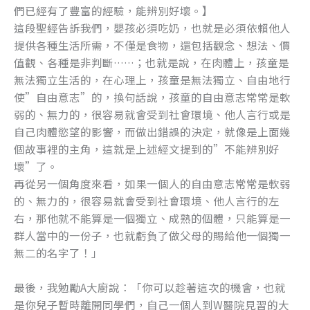
們已經有了豐富的經驗，能辨別好壞。】
這段聖經告訴我們，嬰孩必須吃奶，也就是必須依賴他人
提供各種生活所需，不僅是食物，還包括觀念、想法、價
值觀、各種是非判斷……；也就是說，在肉體上，孩童是
無法獨立生活的，在心理上，孩童是無法獨立、自由地行
使”自由意志”的，換句話說，孩童的自由意志常常是軟
弱的、無力的，很容易就會受到社會環境、他人言行或是
自己肉體慾望的影響，而做出錯誤的決定，就像是上面幾
個故事裡的主角，這就是上述經文提到的”不能辨別好
壞”了。
再從另一個角度來看，如果一個人的自由意志常常是軟弱
的、無力的，很容易就會受到社會環境、他人言行的左
右，那他就不能算是一個獨立、成熟的個體，只能算是一
群人當中的一份子，也就虧負了做父母的賜給他一個獨一
無二的名字了！」
最後，我勉勵A大廚說：「你可以趁著這次的機會，也就
是你兒子暫時離開同學們，自己一個人到W醫院見習的大