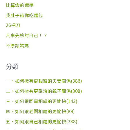
字
比算命的還準
:
我肚子餓你吃麵包
26把刀
凡事先檢討自己！？
不原諒媽媽
分類
一、如何擁有更甜蜜的夫妻關係(386)
二、如何擁有更融洽的親子關係(308)
三、如何跟同事相處的更愉快(143)
四、如何跟老闆相處的更愉快(89)
五、如何跟自己相處的更愉快(288)