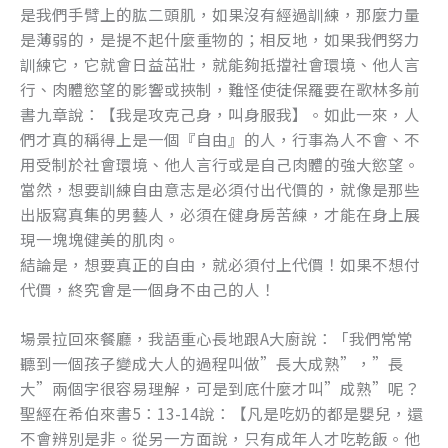
是我們手臂上的肱二頭肌，如果沒有經過訓練，那麼力量
是薄弱的，是提不起什麼重物的；相反地，如果我們努力
訓練它，它就會日益茁壯，就能夠抵擋社會環境、他人言
行、肉體慾望的影響或挾制，難怪使徒保羅要在歌林多前
書九章說：【我是攻克己身，叫身服我】。如此一來，人
們才真的稱得上是一個『自由』的人，行事為人不會、不
用受制於社會環境、他人言行或是自己肉體的強大慾望。
當然，想要訓練自由意志是必須付出代價的，就像是那些
出版寫真集的男藝人，必須在健身房苦練，才能在身上展
現一塊塊健美的肌肉。
結論是，想要真正的自由，就必須付上代價！如果不想付
代價，終究會是一個身不由己的人！
場景拉回來餐廳，我語重心長地跟A大廚說：「我們常常
聽到一個孩子變成大人的過程叫做”長大成熟”，”長
大”兩個字很容易理解，可是到底什麼才叫”成熟”呢？
聖經在希伯來書5：13-14說：【凡是吃奶的都是嬰兒，還
不會辨別是非。從另一方面說，只有成年人才吃乾飯。他