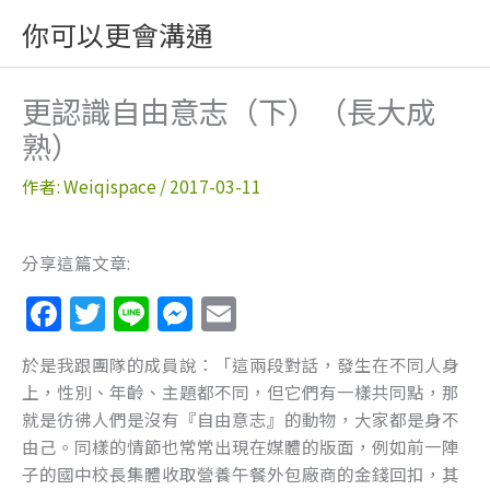
跳
你可以更會溝通
至
主
要
更認識自由意志（下）（長大成
內
熟）
容
作者:
Weiqispace
/
2017-03-11
分享這篇文章:
F
T
Li
M
E
a
w
n
e
m
於是我跟團隊的成員說：「這兩段對話，發生在不同人身
c
itt
e
ss
ai
上，性別、年齡、主題都不同，但它們有一樣共同點，那
e
er
e
l
就是彷彿人們是沒有『自由意志』的動物，大家都是身不
b
n
由己。同樣的情節也常常出現在媒體的版面，例如前一陣
子的國中校長集體收取營養午餐外包廠商的金錢回扣，其
o
g