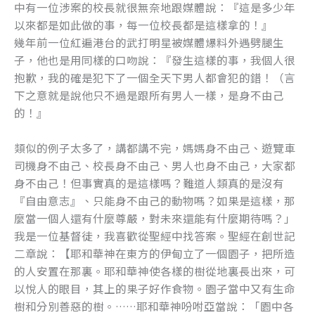
中有一位涉案的校長就很無奈地跟媒體說：『這是多少年
o
er
以來都是如此做的事，每一位校長都是這樣拿的！』
k
幾年前一位紅遍港台的武打明星被媒體爆料外遇劈腿生
子，他也是用同樣的口吻說：『發生這樣的事，我個人很
抱歉，我的確是犯下了一個全天下男人都會犯的錯！（言
下之意就是說他只不過是跟所有男人一樣，是身不由己
的！』
類似的例子太多了，講都講不完，媽媽身不由己、遊覽車
司機身不由己、校長身不由己、男人也身不由己，大家都
身不由己！但事實真的是這樣嗎？難道人類真的是沒有
『自由意志』、只能身不由己的動物嗎？如果是這樣，那
麼當一個人還有什麼尊嚴，對未來還能有什麼期待嗎？」
我是一位基督徒，我喜歡從聖經中找答案。聖經在創世記
二章說：【耶和華神在東方的伊甸立了一個園子，把所造
的人安置在那裏。耶和華神使各樣的樹從地裏長出來，可
以悅人的眼目，其上的果子好作食物。園子當中又有生命
樹和分別善惡的樹。……耶和華神吩咐亞當說：「園中各