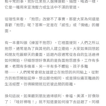
鬆平常的事，就好比某些人選擇運動、抽煙、喝酒一樣，
它是一種用來宣洩壓力或生活中不滿的管道。
從理性來看，「抱怨」改變不了事實，那麼大家為何還是
喜歡「抱怨」呢？答案一定是在「感性」或「情緒」的層
面。
有一本書叫做《練習不抱怨》，它裡面提到，人們之所以
抱怨，通常是為了與其他的人建立連結，大家如果回想起
和朋友吃飯聊天的畫面，話題內容通常從各自的生活過得
如何開始，仔細想想好像真的是負面抱怨居多，工作有多
累、老闆有多機車、另一半有多不體貼、孩子多難
帶……，人們常常會把友誼建立在抱怨的共同點上，從對
方的抱怨開始延伸，想出跟他相同、或是類似痛苦難過的
生活經歷，彷彿瞬間就拉近彼此間的距離。
換句話說，如果聽到朋友過得順利、幸福、美滿，好像除
了：「哇好棒哦！」就不知道要如何接下去話題了。同樣