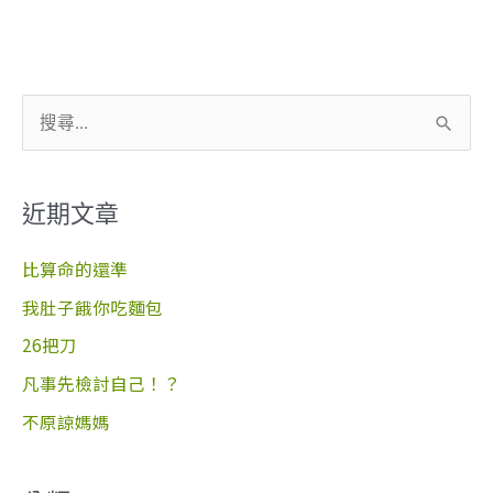
搜
尋
關
近期文章
鍵
字
比算命的還準
:
我肚子餓你吃麵包
26把刀
凡事先檢討自己！？
不原諒媽媽