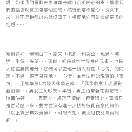
怨！如果我們喜歡去思考那些讓自己不開心的事，那麼我
們的腦袋就會加強那個連結，然後更常不開心。長久下
來，並不是抱怨出來就沒事了，相反地它可能造成更多的
抱怨……。
寫到這裡，我明白了，原來「抱怨」和哭泣、難過、嫉
妒、生氣、失望……類似，都是感性世界裡的元素，也是
人性重要的部分，它們可以處理一個人有關「心情」的問
題。不過，顯而易見地，「心情」並無法解決現實的「事
情」，正如學員C君幾天後留言說：「偶像劇常出現灑狗
血劇情…，男女主角吵架，事後，男主角帶著花與禮物，
賠罪哄笑……；表面上，處理了情緒，但實際上，事情只
是暫時壓下來，雙方並沒有進一步核對彼此在意的細節
（以上算是無效溝通），可想而知，戰火很快又會再燃
起！」