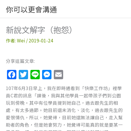
跳
你可以更會溝通
至
主
要
新說文解字（抱怨）
內
容
作者:
Wei
/
2019-01-24
分享這篇文章:
F
T
Li
M
E
a
w
n
e
m
107年6月3日早上，我在即時通看到「快樂工作坊」裡學
c
itt
e
ss
ai
員C君的訊息「課後，我與其他學員一起帶孩子們到公園
e
er
e
l
玩到傍晚。其中有位學員提到她自己，過去跟先生的相
b
n
處，有太多過節。她目前還未消化、淡化，過去跟先生的
愛恨情仇，所以，她覺得，目前她還無法讓自己，走入幫
o
g
助者的角色，但是她會努力，她覺得可能真的就是要某一
o
er