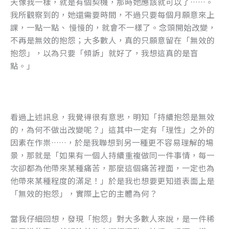
天像我一樣，就是有個契機，那時她應該就可以了……。
k
我所觀察到的，她還需要時間，不過只要每個月願意來上
課，一點一點、 慢慢的，就會不一樣了。念頭開始改變，
不再是無效的抱怨；大多數人，真的只願意留在「無效的
抱怨」，以為只要「傾訴」就好了，我想這真的是盲
點。」
看過上述訊息，我覺得很有意思，明知「持續抱怨是無效
的，為何不做出改變呢？」這其中一定有「理性」之外的
因素在作祟……，於是我聯想到另一種更不容易理解的場
景，那就是「如果有一個人持續重複做同一件事情，每一
次卻都為他帶來某種痛苦，那麼這個痛苦裡面，一定也為
他帶來某種程度的滿足！」於是我也想要更知道表面上是
「無效的抱怨」，實際上它的主體為何？
當我仔細回想，發現「抱怨」對大多數人來說，是一件稀