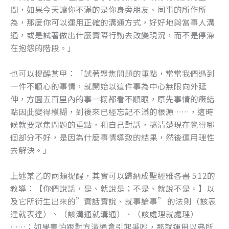
間，如果今天讓你不滿的是你身旁朋友、同事的所作所
為，那麼你可以運用正確的溝通方式，好好地與當事人溝
通，或是試著做出什麼實際行動去改變現況，而不是停滯
在抱怨的階段。」
也可以提醒某甲：「試著聚焦問題的重點，常常我們遇到
一件不順心的事情，就開始以這件事為中心無限向外延
伸，方圓五百里內的事一概都看不順眼，原先事情的癥結
點因此變得模糊，到後來已經忘記不滿的根源……，這時
候就要聚焦問題的重點，和自己對話，搞清楚現在覺得哪
個部分不好，是因為什麼事情導致的結果，然後運用理性
去解決。」
上述某乙的兩類提醒，其實可以歸納成聖經雅各書 5:12的
教導：【你們說話，是、就說是；不是、就說不是。】以
及它所衍生出來的”實話實說、就事論事” 的法則（該表
達就表達）、（該溝通就溝通）、（該處理就處理）
……；如果害怕跟對方溝通會引起爭吵，那就運用以弗所