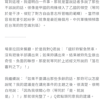
寫到這裡，我還明白一件事，那就是當說話者多說了那些
不該說的話，很像是甲國的飛機侵入了乙國的領空（等同
於是干涉、侵犯了對方自由意志所管轄的範疇），當然很
容易就會引起紛爭（就像是最近幾個月，中共軍機頻頻靠
近台灣的防空識別區）。
………………
場景拉回來餐廳，於是我對Q君說：「還好妳緊急煞車，
沒有把後半部講出來；如果妳講出來，結果被妳先生做出
奇怪、負面的聯想，那麼就等同於上述經文所說的「落在
審判之下」！」
我繼續說：「如果不要講出那些多餘的話，那妳可以怎麼
說呢？我的建議是在講完事件的主題之後，很清楚、很明
白地說：「因為我很關心你（等同於「是、就說
是」）！」那就很完整了。」Q君點頭同意我的建議。