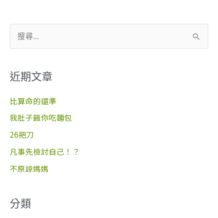
搜
尋
關
近期文章
鍵
字
比算命的還準
:
我肚子餓你吃麵包
26把刀
凡事先檢討自己！？
不原諒媽媽
分類