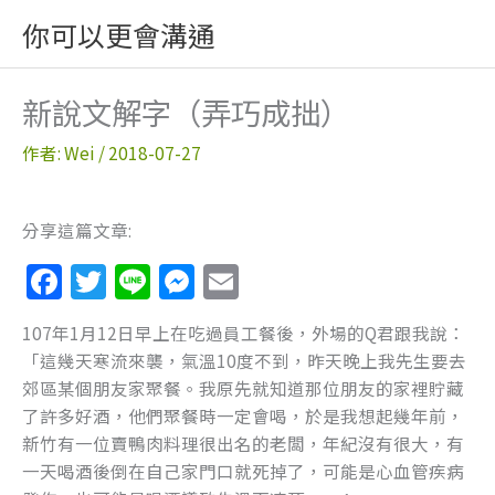
跳
你可以更會溝通
至
主
要
新說文解字（弄巧成拙）
內
容
作者:
Wei
/
2018-07-27
分享這篇文章:
F
T
Li
M
E
a
w
n
e
m
107年1月12日早上在吃過員工餐後，外場的Q君跟我說：
c
itt
e
ss
ai
「這幾天寒流來襲，氣溫10度不到，昨天晚上我先生要去
e
er
e
l
郊區某個朋友家聚餐。我原先就知道那位朋友的家裡貯藏
b
n
了許多好酒，他們聚餐時一定會喝，於是我想起幾年前，
新竹有一位賣鴨肉料理很出名的老闆，年紀沒有很大，有
o
g
一天喝酒後倒在自己家門口就死掉了，可能是心血管疾病
o
er