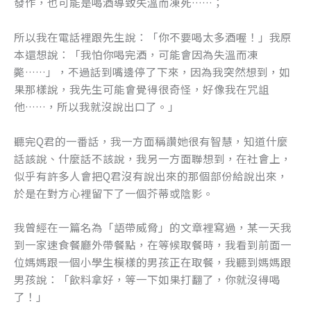
發作，也可能是喝酒導致失溫而凍死……；
k
所以我在電話裡跟先生說：「你不要喝太多酒喔！」我原
本還想說：「我怕你喝完酒，可能會因為失溫而凍
斃……」，不過話到嘴邊停了下來，因為我突然想到，如
果那樣說，我先生可能會覺得很奇怪，好像我在咒詛
他……，所以我就沒說出口了。」
聽完Q君的一番話，我一方面稱讚她很有智慧，知道什麼
話該說、什麼話不該說，我另一方面聯想到，在社會上，
似乎有許多人會把Q君沒有說出來的那個部份給說出來，
於是在對方心裡留下了一個芥蒂或陰影。
我曾經在一篇名為「語帶威脅」的文章裡寫過，某一天我
到一家速食餐廳外帶餐點，在等候取餐時，我看到前面一
位媽媽跟一個小學生模樣的男孩正在取餐，我聽到媽媽跟
男孩說：「飲料拿好，等一下如果打翻了，你就沒得喝
了！」