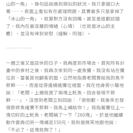
山的一角」，換句話說遇到類似的狀況，我只會破口大
罵……，表面上看似有在處理問題，其實最多只是拿掉了
「冰山的一角」，就算對方沒有回嘴，甚至是道歉認錯
了，我內在最深層的情緒（心情）（也就是冰山的主
體），並沒有得到安慰（緩解、同理）。
………………
一週之後又是店休的日子，我再度到市場去，買完所有計
畫中的食材之後，我再次來到同一處魚攤。我沒有站在攤
位前、當著其他顧客的面，公然地指責老闆賣給我的魚不
新鮮……，而是從旁邊繞進攤位裡面，我在他身旁小聲地
說：「老闆，上週我買了兩塊土魠魚，回去發現不新
鮮……」，沒想到老闆立刻回說：「很抱歉，我後來也發
現那條魚確實不新鮮，我馬上補給你！」我指著攤位上一
塊切好的土魠魚，老闆稱了一下「260塊」，於是他繼續
動作要再切另一塊補足350元，我則是微笑地跟他說：
「不必了，這塊就夠了！」