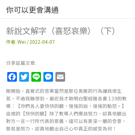
跳
你可以更會溝通
至
主
要
新說文解字（喜怒哀樂）（下）
內
容
作者:
Wei
/
2022-04-07
分享這篇文章:
F
T
Li
M
E
a
w
n
e
m
剛開始，直覺式的答案當然是那位魚販的行為讓我很生
c
itt
e
ss
ai
氣，不過我聯想到，最近我才剛明白聖經雅各書 1:19的教
e
er
e
l
導：【你們各人要快快的聽，慢慢的說，慢慢的動怒。】
b
n
這裡的【快快的聽】除了教導人們應該努力、認真地聽出
對方一言一行所代表的意義，還可以有更深一層的含意，
o
g
那就是努力、認真地聽出自己心中真正的感受為何！
o
er