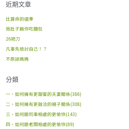
近期文章
鍵
字
比算命的還準
:
我肚子餓你吃麵包
26把刀
凡事先檢討自己！？
不原諒媽媽
分類
一、如何擁有更甜蜜的夫妻關係(386)
二、如何擁有更融洽的親子關係(308)
三、如何跟同事相處的更愉快(143)
四、如何跟老闆相處的更愉快(89)