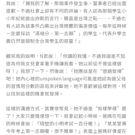
我說：「據我的了解，那個事件發生後，當事者已經出面
o
er
道歉，不過社會上卻有不同的評論，有人認為那個學生小
k
小年紀就做出詐欺的言行，簡直是台灣之恥……，不過也
有人認為該事件凸顯出台灣媒體的偏差價值，每年這時候
一定要採訪“滿級分、第一志願”」的學生，代表升學主
義仍然是箝制全台灣學生的惡靈！」
聽完我的說明，N君說：「你講的我懂，不過我還是不知
道為何我女兒會拿著手機讓我看，她以前從不曾這樣做
呀！」我想了一下，然後說：「她應該是在“借題發揮”
吧！她內心裡的unspoken language可能是她認為做父母
的習慣用分數的高低來評斷她，她不喜歡被這樣對待，所
以找到這樣的機會就發揮。
這樣的溝通方式，其實很常見，她不過是“有樣學樣”罷
了！大家只要隨便想一下，就會記起小時候，爸媽在吃飯
的時候會說：『隔壁的小明考試一百分喔！』『某某堂哥
今年考上第一志願喔，很不簡單！』表面上爸媽好像是在