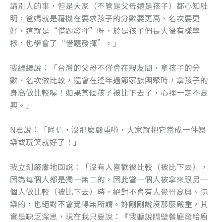
講別人的事，但是大家（不管是父母還是孩子）都心知肚
明，爸媽就是藉機在要求孩子的分數要更高、名次要更
好，這就是“借題發揮”呀，於是孩子們長大後有樣學
樣，也學會了“借題發揮”。」
我繼續說：「台灣的父母不僅會在親友間，拿孩子的分
數、名次做比較，還會在逢年過節家族團聚時，拿孩子的
身高做比較喔！如果某個孩子被比下去了，心裡一定不高
興。」
N君說：「阿信，沒那麼嚴重啦，大家就把它當成一件娛
樂或玩笑就好了！」
我立刻嚴肅地回說：「沒有人喜歡被比較（被比下去），
因為每個人都是獨一無二的，因此當一個人被拿來跟另一
個人做比較（被比下去）時，絕對不會有人覺得高興、快
樂的，也絕對不會覺得無所謂。妳剛剛說沒那麼嚴重，其
實是缺乏深思，現在我只要說：『我聽說隔壁餐廳發給廚