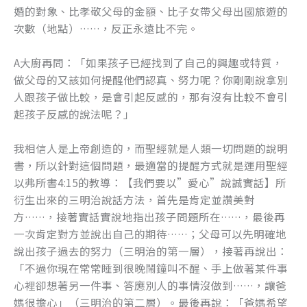
婚的對象、比孝敬父母的金額、比子女帶父母出國旅遊的
次數（地點）……，反正永遠比不完。
A大廚再問：「如果孩子已經找到了自己的興趣或特質，
做父母的又該如何提醒他們認真、努力呢？你剛剛說拿別
人跟孩子做比較，是會引起反感的，那有沒有比較不會引
起孩子反感的說法呢？」
我相信人是上帝創造的，而聖經就是人類一切問題的說明
書，所以針對這個問題，最適當的提醒方式就是運用聖經
以弗所書4:15的教導：【我們要以”愛心”說誠實話】所
衍生出來的三明治說話方法，首先是肯定並讚美對
方……，接著實話實說地指出孩子問題所在……，最後再
一次肯定對方並說出自己的期待……；父母可以先明確地
說出孩子過去的努力（三明治的第一層），接著再說出：
「不過你現在常常睡到很晚鬧鐘叫不醒、手上做著某件事
心裡卻想著另一件事、答應別人的事情沒做到……，讓爸
媽很擔心」（三明治的第二層）。最後再說：「爸媽希望