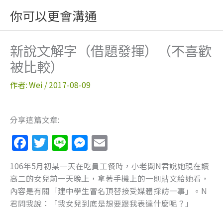
跳
你可以更會溝通
至
主
要
新說文解字（借題發揮）（不喜歡
內
被比較）
容
作者:
Wei
/
2017-08-09
分享這篇文章:
F
T
Li
M
E
a
w
n
e
m
106年5月初某一天在吃員工餐時，小老闆N君說她現在讀
c
itt
e
ss
ai
高二的女兒前一天晚上，拿著手機上的一則貼文給她看，
e
er
e
l
內容是有關「建中學生冒名頂替接受媒體採訪一事」。N
b
n
君問我說：「我女兒到底是想要跟我表達什麼呢？」
o
g