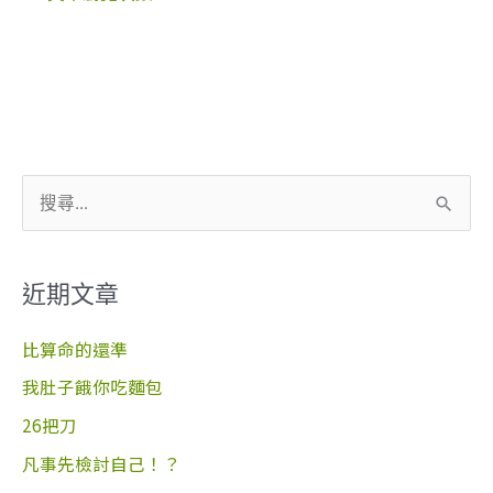
搜
尋
關
近期文章
鍵
字
比算命的還準
:
我肚子餓你吃麵包
26把刀
凡事先檢討自己！？