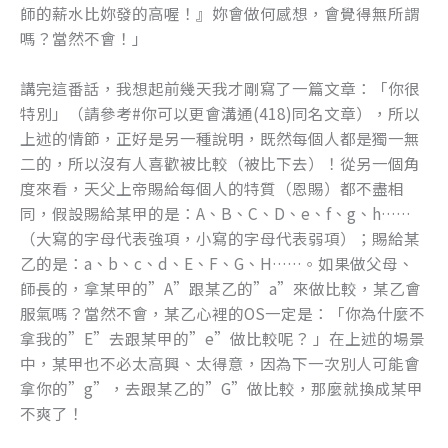
師的薪水比妳發的高喔！』妳會做何感想，會覺得無所謂
嗎？當然不會！」
講完這番話，我想起前幾天我才剛寫了一篇文章：「你很
特別」（請參考#你可以更會溝通(418)同名文章），所以
上述的情節，正好是另一種說明，既然每個人都是獨一無
二的，所以沒有人喜歡被比較（被比下去）！從另一個角
度來看，天父上帝賜給每個人的特質（恩賜）都不盡相
同，假設賜給某甲的是：A、B、C、D、e、f、g、h……
（大寫的字母代表強項，小寫的字母代表弱項）；賜給某
乙的是：a、b、c、d、E、F、G、H……。如果做父母、
師長的，拿某甲的”A”跟某乙的”a”來做比較，某乙會
服氣嗎？當然不會，某乙心裡的OS一定是：「你為什麼不
拿我的”E”去跟某甲的”e”做比較呢？ 」在上述的場景
中，某甲也不必太高興、太得意，因為下一次別人可能會
拿你的”g”，去跟某乙的”G”做比較，那麼就換成某甲
不爽了！