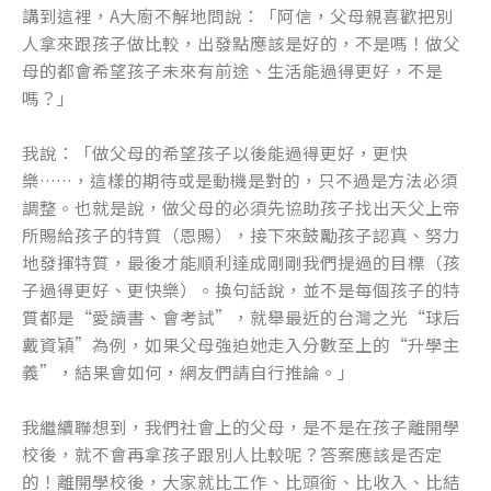
講到這裡，A大廚不解地問說：「阿信，父母親喜歡把別
人拿來跟孩子做比較，出發點應該是好的，不是嗎！做父
母的都會希望孩子未來有前途、生活能過得更好，不是
嗎？」
我說：「做父母的希望孩子以後能過得更好，更快
樂……，這樣的期待或是動機是對的，只不過是方法必須
調整。也就是說，做父母的必須先協助孩子找出天父上帝
所賜給孩子的特質（恩賜），接下來鼓勵孩子認真、努力
地發揮特質，最後才能順利達成剛剛我們提過的目標（孩
子過得更好、更快樂）。換句話說，並不是每個孩子的特
質都是“愛讀書、會考試”，就舉最近的台灣之光“球后
戴資穎”為例，如果父母強迫她走入分數至上的“升學主
義”，結果會如何，網友們請自行推論。」
我繼續聯想到，我們社會上的父母，是不是在孩子離開學
校後，就不會再拿孩子跟別人比較呢？答案應該是否定
的！離開學校後，大家就比工作、比頭銜、比收入、比結