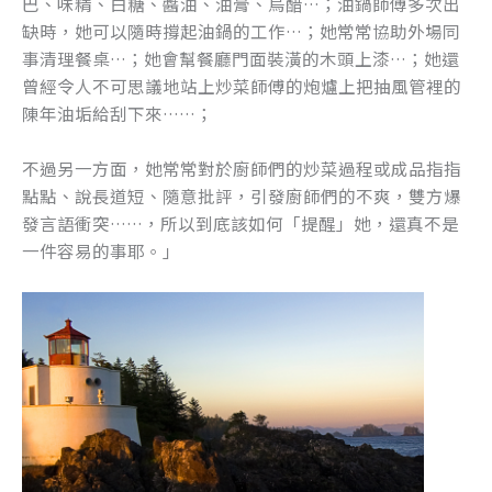
巴、味精、白糖、醬油、油膏、烏醋…；油鍋師傅多次出
缺時，她可以隨時撐起油鍋的工作…；她常常協助外場同
事清理餐桌…；她會幫餐廳門面裝潢的木頭上漆…；她還
曾經令人不可思議地站上炒菜師傅的炮爐上把抽風管裡的
陳年油垢給刮下來……；
不過另一方面，她常常對於廚師們的炒菜過程或成品指指
點點、說長道短、隨意批評，引發廚師們的不爽，雙方爆
發言語衝突……，所以到底該如何「提醒」她，還真不是
一件容易的事耶。」