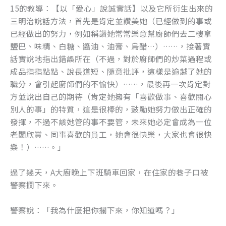
15的教導：【以「愛心」說誠實話】以及它所衍生出來的
三明治說話方法，首先是肯定並讚美她（已經做到的事或
已經做出的努力，例如稱讚她常常樂意幫廚師們去二樓拿
鹽巴、味精、白糖、醬油、油膏、烏醋…）……，接著實
話實說地指出錯誤所在（不過，對於廚師們的炒菜過程或
成品指指點點、說長道短、隨意批評，這樣是逾越了她的
職分，會引起廚師們的不愉快）……，最後再一次肯定對
方並說出自己的期待（肯定她擁有「喜歡做事、喜歡關心
別人的事」的特質，這是很棒的，鼓勵她努力做出正確的
發揮，不過不該她管的事不要管，未來她必定會成為一位
老闆欣賞、同事喜歡的員工，她會很快樂，大家也會很快
樂！）……。」
過了幾天，A大廚晚上下班騎車回家，在住家的巷子口被
警察攔下來。
警察說：「我為什麼把你攔下來，你知道嗎？」