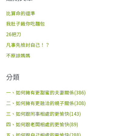
鍵
字
比算命的還準
:
我肚子餓你吃麵包
26把刀
凡事先檢討自己！？
不原諒媽媽
分類
一、如何擁有更甜蜜的夫妻關係(386)
二、如何擁有更融洽的親子關係(308)
三、如何跟同事相處的更愉快(143)
四、如何跟老闆相處的更愉快(89)
五、如何跟自己相處的更愉快(288)