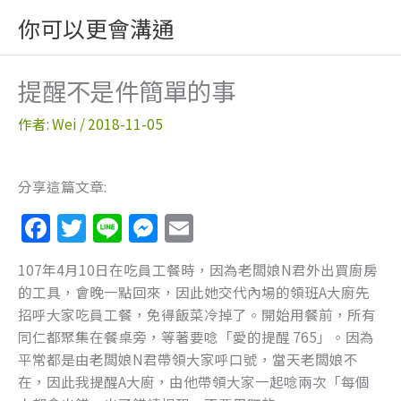
跳
你可以更會溝通
至
主
要
提醒不是件簡單的事
內
容
作者:
Wei
/
2018-11-05
分享這篇文章:
F
T
Li
M
E
a
w
n
e
m
107年4月10日在吃員工餐時，因為老闆娘N君外出買廚房
c
itt
e
ss
ai
的工具，會晚一點回來，因此她交代內場的領班A大廚先
e
er
e
l
招呼大家吃員工餐，免得飯菜冷掉了。開始用餐前，所有
b
n
同仁都聚集在餐桌旁，等著要唸「愛的提醒 765」。因為
平常都是由老闆娘N君帶領大家呼口號，當天老闆娘不
o
g
在，因此我提醒A大廚，由他帶領大家一起唸兩次「每個
o
er