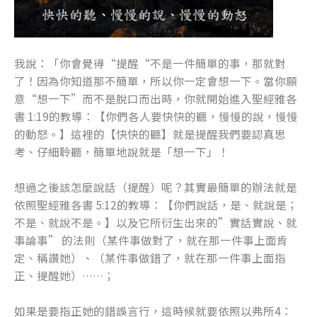
我說：「你會覺得“提醒“不是一件簡單的事，那就對
了！因為你知道那不簡單，所以你一定會想一下。當你願
意“想一下”而不是脫口而出時，你就開始進入聖經雅各
書 1:19的教導：【你們各人要快快的聽，慢慢的說，慢慢
的動怒。】這裡的【快快的聽】就是提醒我們要認真思
考、仔細聆聽，簡單地說就是「想一下」！
想過之後該怎麼說話（提醒）呢？其實最簡單的辦法就是
依照聖經雅各書 5:12的教導：【你們說話，是、就說是；
不是、就說不是。】以及它所衍生出來的”實話實說、就
事論事” 的法則（某件事做對了，就在那一件事上面肯
定、稱讚她）、（某件事做錯了，就在那一件事上面指
正、提醒她）……；
如果是要指正她的錯誤言行，這時候就要依照以弗所4：