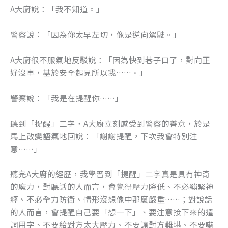
A大廚說：「我不知道。」
警察說：「因為你太早左切，像是逆向駕駛。」
A大廚很不服氣地反駁說：「因為快到巷子口了，對向正
好沒車，基於安全起見所以我……。」
警察說：「我是在提醒你……」
聽到「提醒」二字，A大廚立刻感受到警察的善意，於是
馬上改變語氣地回說：「謝謝提醒，下次我會特別注
意……」
聽完A大廚的經歷，我學習到「提醒」二字真是具有神奇
的魔力，對聽話的人而言，會覺得壓力降低、不必繃緊神
經、不必全力防衛、情形沒想像中那麼嚴重……；對說話
的人而言，會提醒自己要「想一下」、要注意接下來的遣
詞用字、不要給對方太大壓力、不要讓對方難堪、不要嚇