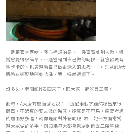
一邊跟著大家唸，我心裡想的是，一件事看着別人做，通
常會覺得很簡單，不過當輪到自己做的時候，就會發現有
些卡卡的、也會幫助自己做更深入的思考……。只見到A大
廚略有遲疑地開始唸誦，第二遍就很順了。
沒多久，老闆娘N君回來了，跟大家一起吃員工餐。
此時，A大廚有感而發地說：「提醒兩個字雖然唸出來很
簡單，不過真的要去做的時候，還真是不容易，需要考慮
的層面好多喔！就像是面對外籍助理L君，她一方面常常
幫大家做許多事，例如她每天都會幫廚師們去二樓拿鹽