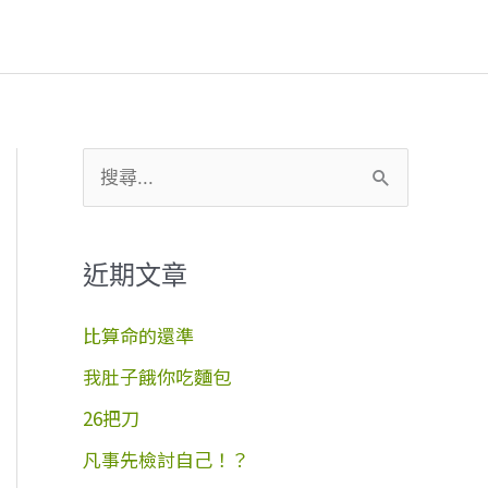
搜
尋
關
近期文章
鍵
字
比算命的還準
:
我肚子餓你吃麵包
26把刀
凡事先檢討自己！？