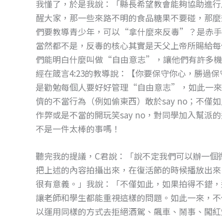
我懂了，於是我說：「縣長希望教會能夠協助進行
醒大家，那一些來路不明的食品糖果不要碰，那麼
們要教導青少年，可以“拿什麼來反毒”？是赤手
當然都不是，反毒的核心其實是天父上帝所賜給每
們能明白什麼叫做“自由意志”，讓他們有許多機
經在箴言4:23的教導說：【你要保守你心，勝過
是勸勉每個人要好好管理“自由意志”，如此一來，
儕的不當行為（例如偷東西）敢於say no；不僅如
作弊或是不當的開玩笑say no，對同學加入幫派的邀請
不是一件太棒的事嗎！
聽完我的提議，C君說：「說不定我們可以辦一個
把上述的內容拍攝出來，在復活節的時候播放出來
很有意義。」我說：「不僅如此，如果拍得不錯，
讓老師和學生都能重視這樣的問題。如此一來，不
以運用同樣的方式去拒絕酒駕、飆車、鬧事、闖紅