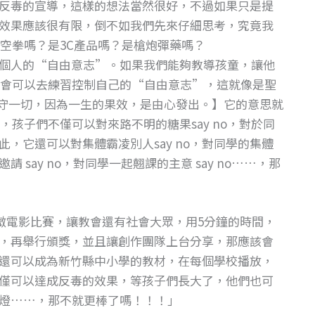
反毒的宣導，這樣的想法當然很好，不過如果只是提
效果應該很有限，倒不如我們先來仔細思考，究竟我
空拳嗎？是3C產品嗎？是槍炮彈藥嗎？
個人的“自由意志”。如果我們能夠教導孩童，讓他
會可以去練習控制自己的“自由意志”，這就像是聖
保守一切，因為一生的果效，是由心發出。】它的意思就
孩子們不僅可以對來路不明的糖果say no，對於同
此，它還可以對集體霸凌別人say no，對同學的集體
 say no，對同學一起翹課的主意 say no……，那
微電影比賽，讓教會還有社會大眾，用5分鐘的時間，
，再舉行頒獎，並且讓創作團隊上台分享，那應該會
還可以成為新竹縣中小學的教材，在每個學校播放，
僅可以達成反毒的效果，等孩子們長大了，他們也可
燈……，那不就更棒了嗎！！！」