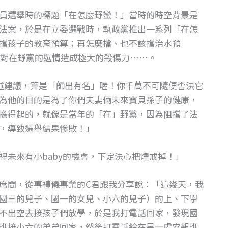
員選舉時的標題「在怎麼野蠻！」當時的時空背景是
法案，於是在立委選戰時，執政黨推出一系列「在怎
擋孩子的教育預算；再怎麼擋、也不該擋治水預
果對在野黨的選情造成極大的殺傷力……。
述建議，算是「師出有名」喔！你千萬不可隨便否決它
為他的目的是為了你們夫妻倆未來寶貝孫子的健康，
擔得起的，就像是當年的「在」野黨，因為阻擋了法
，導致選舉結果慘敗！」
裡未來有小baby的機會，下定決心把煙戒掉！」
席間，從事禮儀事業的C君跟我分享說：「這幾天，我
國三的兒子、國一的女兒、小六的兒子）的上、下學
不出空去接孩子們放學，於是我打電話回家，發現國
班接小六的弟弟回家，然後打電話給在另一處安親班