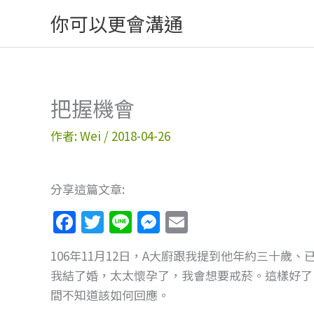
跳
你可以更會溝通
至
主
要
內
把握機會
容
作者:
Wei
/
2018-04-26
分享這篇文章:
F
T
Li
M
E
a
w
n
e
m
106年11月12日，A大廚跟我提到他年約三十
c
itt
e
ss
ai
我結了婚，太太懷孕了，我會想要戒菸。這樣好了
e
er
e
l
間不知道該如何回應。
b
n