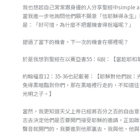
我也想起自己常常跟身邊的人分享聖經中simple an
當我進一步地詢問他們願不願意「信耶穌得永生」
是：「好可惜，為什麼不把握機會得祝福呢？」
錯過了當下的機會，下一次的機會在哪裡呢？
於是我想到聖經在以賽亞書55：6說：【當趁耶
約翰福音12：35-36也記載著：【耶穌對他們
免得黑暗臨到你們，那在黑暗裡行走的，不知道往
光明之子。】
當然，我更知道天父上帝已經將百分之百的自由意
志去決定他們是否要開門接受耶穌的邀請，正如啟
聲音就開門的，我要進到他那裏去，我與他，他與