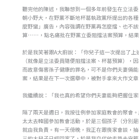
o
g
聽完他的陳述，我聯想到一個多年前發生在立法委
o
er
朝小野大，在野黨不斷地杯葛執政黨所提出的各種
k
麼野蠻」廣告，內容強調在野黨再怎麼擋、也不該
算……，點名痛批在野黨立委阻擋法案預算，結
於是我笑著跟A大廚說：「你兒子這一次提出了上
（就像是立法委員隨便阻擋法案、杯葛預算），因
而故意傷害孫子健康的罪名，可不是你們夫妻倆能
案，結果是在下一次選舉中，被對手拿來大作文章
我繼續說：「我也真的希望你們夫妻能夠把握住家
隔了兩天是週日，我按往例參加家庭教會的聚會。
太太去韓國參加教會活動，於是三個孩子（分別是
就由我負責。有一天傍晚，我正在跟喪家會談，抽
三的大兒子已經回家了，於是我交代他走路去安親