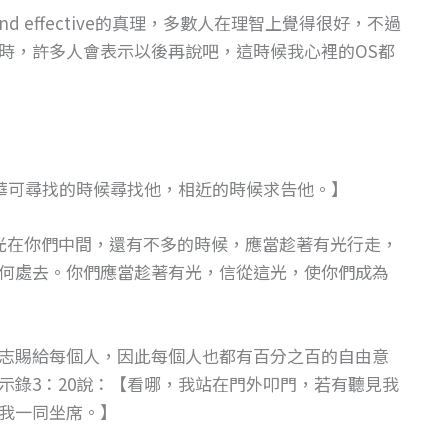
d effective的真理，多數人在理智上覺得很好，不過
時，許多人會表示以後再說吧，這時候我心裡的OS都
和華可尋找的時候尋找他，相近的時候求告他。】
說：光在你們中間，還有不多的時候，應當趁著有光行走，
何處去。你們應當趁著有光，信從這光，使你們成為
志賜給每個人，因此每個人也都有百分之百的自由意
示錄3：20說：【看哪，我站在門外叩門，若有聽見我
我一同坐席。】