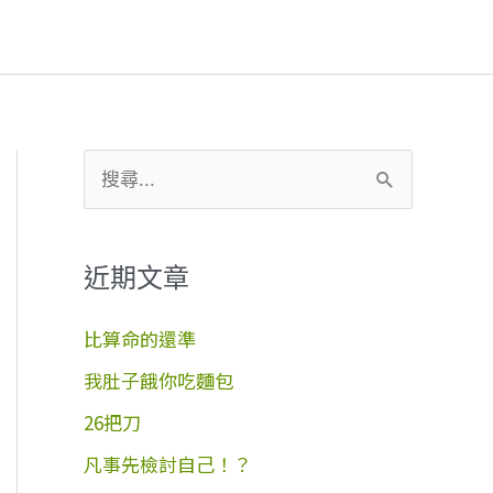
搜
尋
關
近期文章
鍵
字
比算命的還準
:
我肚子餓你吃麵包
26把刀
凡事先檢討自己！？