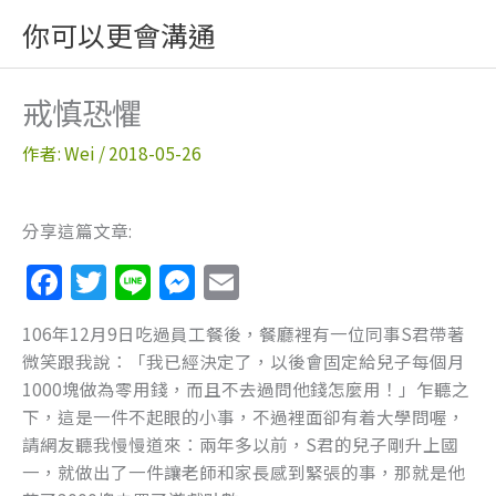
跳
你可以更會溝通
至
主
要
戒慎恐懼
內
容
作者:
Wei
/
2018-05-26
分享這篇文章:
F
T
Li
M
E
a
w
n
e
m
106年12月9日吃過員工餐後，餐廳裡有一位同事S君帶著
c
itt
e
ss
ai
微笑跟我說：「我已經決定了，以後會固定給兒子每個月
e
er
e
l
1000塊做為零用錢，而且不去過問他錢怎麼用！」乍聽之
b
n
下，這是一件不起眼的小事，不過裡面卻有着大學問喔，
請網友聽我慢慢道來：兩年多以前，S君的兒子剛升上國
o
g
一，就做出了一件讓老師和家長感到緊張的事，那就是他
o
er