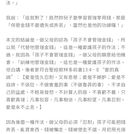
法。」
我說：「這就對了！既然妳兒子要學習管理零用錢，那麼
「保管金錢不要遺失或弄丟」，當然也是他的功課囉！」
本文的結論是，做父母的認為「孩子不會管理金錢」，所
以就「代替他管理金錢」，這是一種愛護孩子的作法；不
過，就因為「孩子不會管理金錢」，做父母的願意給他機
會，「訓練他管理金錢」，這也是一種愛護孩子的作法。
坦白講，後者更符合聖經歌林多前書13:4—8 “愛的真
諦”：【愛是恆久忍耐，又有恩慈；愛是不嫉妒；愛是不
自誇，不張狂，不做害羞的事（不做魯莽的事），不求自
己的益處，不輕易發怒，不計算人的惡，不喜歡不義，只
喜歡真理；凡事包容，凡事相信，凡事盼望，凡事忍耐。
愛是永不止息。】
因為後面一種作法，做父母的必須「忍耐」孩子可能把錢
弄丟、亂買東西、錢被騙走、錢被借走不還、月初用光接