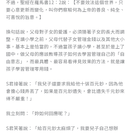
不過，聖經在羅馬書12：2說：【不要效法這個世界，只
要心意更新而變化，叫你們察驗何為上帝的善良、純全、
可喜悅的旨意。】
換句話說，父母對子女的愛護，必須隨著子女的長大而調
整。在讀小學之前，父母代替子女管理金錢以及其他大小
事，基本上是恰當的，不過當孩子讀小學，甚至於是上了
國中，做父母的應該教導孩子如何去學習管理自己的「自
由意志」，而最具體、最容易看得見效果的方法，就是讓
孩子學習管理零用錢。
S君接著說：「我兒子還要求我給他十張百元鈔，因為他
會擔心錢弄丟了，如果是百元鈔遺失，會比遺失千元鈔來
得不嚴重！」
我立刻問：「妳如何回應呢？」
S君笑著說：「給百元鈔太麻煩了，我要兒子自己想辦