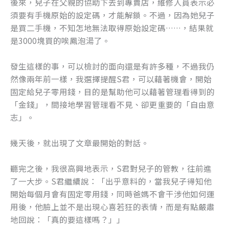
後來，兒子在父親的協助下去到專賣店，維修人員表示必
須要有手機原始的設定碼，才能解鎖。不過，因為她兒子
是買二手機，不知怎地無法取得原始設定碼……，結果就
是3000塊買的唉鳳泡湯了。
發生這樣的事，可以檢討的面向還是有許多種，不過我仍
然像兩年前一樣，我選擇提醒S君，可以藉著機會，開始
固定給兒子零用錢，目的是幫助他可以藉著管理看得到的
「金錢」，間接地學習管理看不見、卻更重要的「自由意
志」。
幾天後，就出現了文章最開始的對話。
聽完之後，我很高興地表示，S君對兒子的管教，往前進
了一大步。S君繼續說：「出乎意料的，當我兒子得知他
開始每個月會有固定零用錢，同時爸媽不會干涉他如何運
用後，他臉上並不是出現心喜若狂的表情，而是有點嚴肅
地回說：「真的要這樣嗎？」」