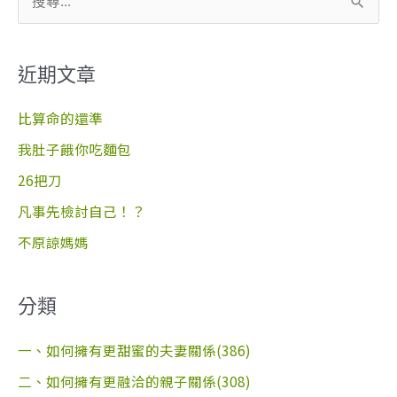
搜
尋
關
近期文章
鍵
字
比算命的還準
:
我肚子餓你吃麵包
26把刀
凡事先檢討自己！？
不原諒媽媽
分類
一、如何擁有更甜蜜的夫妻關係(386)
二、如何擁有更融洽的親子關係(308)