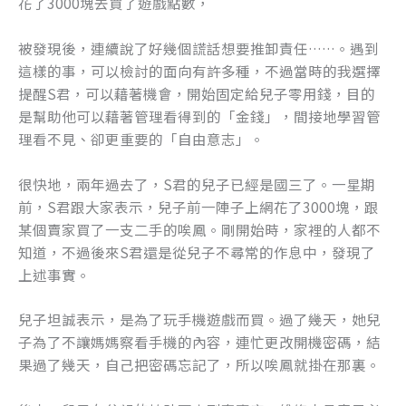
花了3000塊去買了遊戲點數，
k
被發現後，連續說了好幾個謊話想要推卸責任……。遇到
這樣的事，可以檢討的面向有許多種，不過當時的我選擇
提醒S君，可以藉著機會，開始固定給兒子零用錢，目的
是幫助他可以藉著管理看得到的「金錢」，間接地學習管
理看不見、卻更重要的「自由意志」。
很快地，兩年過去了，S君的兒子已經是國三了。一星期
前，S君跟大家表示，兒子前一陣子上網花了3000塊，跟
某個賣家買了一支二手的唉鳳。剛開始時，家裡的人都不
知道，不過後來S君還是從兒子不尋常的作息中，發現了
上述事實。
兒子坦誠表示，是為了玩手機遊戲而買。過了幾天，她兒
子為了不讓媽媽察看手機的內容，連忙更改開機密碼，結
果過了幾天，自己把密碼忘記了，所以唉鳳就掛在那裏。