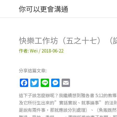
跳
你可以更會溝通
至
主
要
內
快樂工作坊（五之十七）（
容
作者:
Wei
/
2018-06-22
分享這篇文章:
F
T
Li
M
E
a
w
n
e
m
這下子該怎麼辦呢？我繼續想到雅各書 5:12的
c
itt
e
ss
ai
及它所衍生出來的”實話實說、就事論事” 的法
e
er
e
l
是說有兩件事，那就應該分別處理）、（魚販既然
b
n