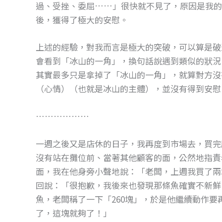
過、受挫、委屈……」很快就不見了，原因是我的
後，獲得了極大的安慰。
上述的經驗，對我而言是極大的突破，可以算是破
會看到「冰山的一角」，換句話說遇到類似的狀況
其實最多只是拿掉了「冰山的一角」，就算對方沒
（心情）（也就是冰山的主體），並沒有得到安慰
………………
一週之後又是店休的日子，我再度到市場去，買完
沒有站在攤位前、當著其他顧客的面，公然地指責
面，我在他身旁小聲地說：「老闆，上週我買了兩
回說：「很抱歉，我後來也發現那條魚確實不新鮮
魚，老闆稱了一下「260塊」，於是他繼續動作要
了，這塊就夠了！」