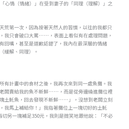
「心情（情緒）」在受到妻子的「同理（理解）」之
天荒第一次，因為按著天然人的習慣，以往的我都只
，我只會破口大罵……，表面上看似有在處理問題，
有回嘴，甚至是道歉認錯了，我內在最深層的情緒
（緩解、同理）。
所有計畫中的食材之後，我再次來到同一處魚攤。我
老闆賣給我的魚不新鮮……，而是從旁邊繞進攤位裡
塊土魠魚，回去發現不新鮮……」，沒想到老闆立刻
，我馬上補給你！」我指著攤位上一塊切好的土魠
再切另一塊補足350元，我則是微笑地跟他說：「不必