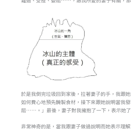
難過、受挫、委屈……，跟我所愛的妻子有關，
o
g
o
er
k
於是我倒完垃圾回到家後，拉著妻子的手，我跟她
如何費心地預先醃製食材，接下來跟她說明當我發
屈……。」最後，妻子對我擁抱了一下，表示她了
非常神奇的是，當我跟妻子做過說明而她表示理解