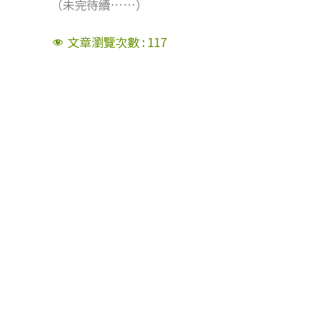
（未完待續……）
文章瀏覽次數 :
117