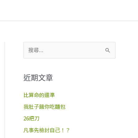
搜
尋
關
近期文章
鍵
字
比算命的還準
:
我肚子餓你吃麵包
26把刀
凡事先檢討自己！？