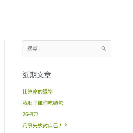
搜
尋
關
近期文章
鍵
字
比算命的還準
:
我肚子餓你吃麵包
26把刀
凡事先檢討自己！？