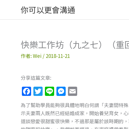
跳
你可以更會溝通
至
主
要
內
快樂工作坊（九之七）（重
容
作者:
Wei
/
2018-11-21
分享這篇文章:
F
T
Li
M
E
a
w
n
e
m
為了幫助學員能夠很具體地明白何謂「夫妻間特殊
c
itt
e
ss
ai
示夫妻兩人既然已經結婚成家，開始養兒育女，心
e
er
e
l
道談戀愛很甜蜜很快樂，不過那是屬於該時期的，
b
n