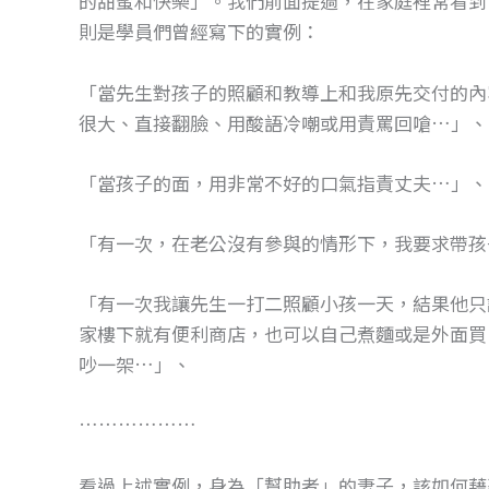
的甜蜜和快樂」。我們前面提過，在家庭裡常看到
o
g
則是學員們曾經寫下的實例：
o
er
k
「當先生對孩子的照顧和教導上和我原先交付的內
很大、直接翻臉、用酸語冷嘲或用責罵回嗆…」、
「當孩子的面，用非常不好的口氣指責丈夫…」、
「有一次，在老公沒有參與的情形下，我要求帶孩
「有一次我讓先生一打二照顧小孩一天，結果他只
家樓下就有便利商店，也可以自己煮麵或是外面買
吵一架…」、
………………
看過上述實例，身為「幫助者」的妻子，該如何藉