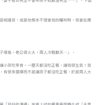
「妻子看到先生不會帶孩子就數落先生……」，下面
容相違背，或是他根本不理會我的囑咐時，我會反應
子環島，老公很火大，兩人冷戰數天…」、
讓小孩吃零食，一整天都沒吃正餐，讓我很生氣！我
，有很多選擇而不是讓孩子都沒吃正餐，於是兩人大
著「良好的溝通」來將上述的嚴重衝突轉化成「夫妻