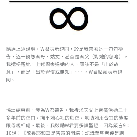
聽過上述說明，W君表示認同，於是我帶著她一句句禱
告，逐一饒恕案母、姑丈，甚至是案父（對她的忽略）。
我還提醒她，上述傷害過她的人，應該不是「出於故
意」，而是「出於習慣或無知」……，W君點頭表示認
同。
協談結束前，我為W君禱告，我祈求天父上帝醫治她二十
多年前的傷口，撫平她心裡的創傷，幫助她用合宜的態度
跟母親相處。最後，我鼓勵W君要多讀聖經，因為箴言9：
10說：【敬畏耶和華是智慧的開端；認識至聖者便是聰