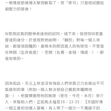
一根橡皮筋被撐太緊而斷裂了，而「麥可」只是她試圖逃
避壓力的替身！
W君用認真的眼神表達她的認同，接下來，我想到W君基
督徒的身分，於是我對她說明，「饒恕」對每一個人來
說，都是很困難的，最根本的原因是人的有限性，不管是
在時間（生命長度）、空間（名譽、金錢、情感…），都
是有限的。
因為如此，天父上帝並沒有強迫人們依靠己力去做出不可
能做到的事（例如一個人無法把自己搬起來離開地
面…），祂選擇運用祂的無限（昔在、今在、永在）來介
入、來幫助人們，正如馬太福音18：23-35：【天國好像
一個王要和他僕人算帳，有人帶了一個欠一千萬銀子的