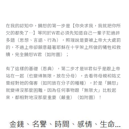
在我的認知中，饒恕的第一步是【你央求我，我就把你所
欠的都免了…】等同於W君必須先知道自己一輩子犯過許
多錯（思想、言語、行為），照理說是要被上帝大大處罰
的，不過上帝卻願意藉著耶穌在十字架上所做的犧牲和救
贖，完全饒恕W君（如附圖）；
有了這樣的基礎（恩典），第二步才是W君似乎是跟上帝
站在一起（也變得無限，放在分母），去看待母親和姑丈
曾經對她的傷害（如同放在分子的種種），於是「饒恕」
就變得沒那麼困難，因為任何事物跟「無限大」比較起
來，都相對地沒那麼重要（嚴重）（如附圖）！