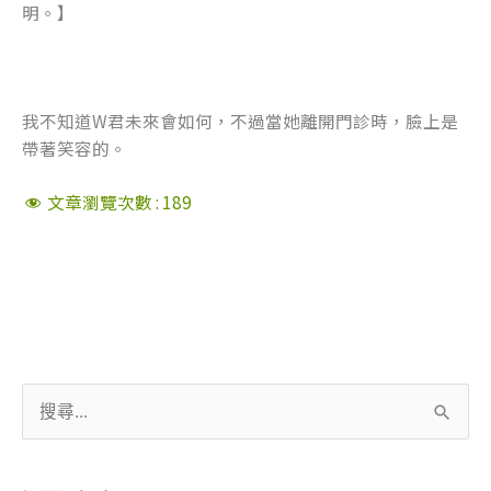
明。】
我不知道W君未來會如何，不過當她離開門診時，臉上是
帶著笑容的。
文章瀏覽次數 :
189
搜
尋
關