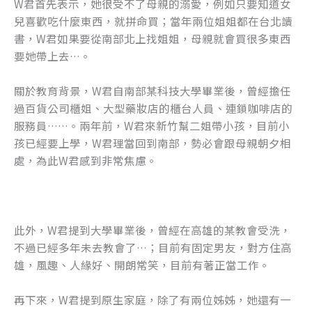
W君首先表示，她很受不了母親的溺愛，例如只要知道女
兒喜歡吃什麼東西，就拼命買；當年兩位姐姐都在台北讀
書，W君如果要從南部北上找姐姐，母親就會買很多東西
要她帶上去…。
關於教育背景，W君自南部某科技大學畢業後，曾經擔任
過百貨公司櫃姐、大型藥妝店的櫃台人員、連鎖咖啡店的
服務員……。兩年前，W君來新竹幫二姐帶小孩，目前小
孩已經要上學，W君理當回到南部，勢必會跟母親朝夕相
處，為此W君感到非常焦慮。
此外，W君提到大學畢業後，曾經在高雄的某教會受洗，
不過已經多年未去教會了…；目前有固定男友，對方住高
雄，風趣、人緣好、開朗常笑，目前有著正當工作。
再下來，W君提到原生家庭，除了有兩位姊姊，她還有一