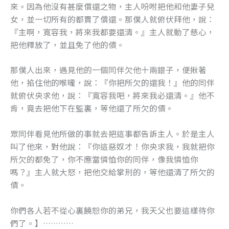
來。因為他沒有甚麼償還之物，主人吩咐把他和他妻子兒
女，並一切所有的都賣了償還。那僕人就俯伏拜他，說：
『主啊，寬容我，將來我都要還清。』主人就動了慈心，
把他釋放了，並且免了他的債。
那僕人出來，遇見他的一個同伴欠他十兩銀子，便揪著
他，掐住他的喉嚨，說：『你把所欠的還我！』他的同伴
就俯伏央求他，說：『寬容我吧，將來我必還清。』他不
肯，竟去把他下在監裏，等他還了所欠的債。
眾同伴看見他所做的事就去把這事都告訴主人。於是主人
叫了他來，對他說：『你這惡奴才！你央求我，我就把你
所欠的都免了，你不應當憐恤你的同伴，像我憐恤你
嗎？』主人就大怒，把他交給掌刑的，等他還清了所欠的
債。
你們各人若不從心裏饒恕你的弟兄，我天父也要這樣待你
們了。】…………