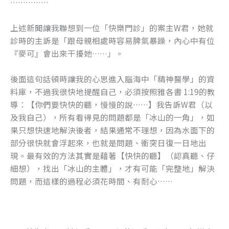
……………
上述新聞讓我聯想到一位「快樂門診」的案主W君，她就
診時的主訴是「跟母親相處時容易脾氣暴躁，內心中有位
『麥可』會出來干擾她……」。
後面這句話頓時讓我的心思進入腦海中「精神醫學」的資
料庫，不過我很快地提醒自己，必須按照雅各書 1:19的教
導：【你們要快快的聽，慢慢的說……】我告訴W君（以
及我自己），所有看得見的問題都是「冰山的一角」，如
果只想快速地解決後者，結果通常不理想，因為水面下的
部分很快就會浮起來，也就是問題、衝突日復一日地出
現。最有效的方法其實是藉著【快快的聽】（認真聽、仔
細想），找出「冰山的主體」，才有可能「完整地」解決
問題，而這樣的過程必須花時間、有耐心……