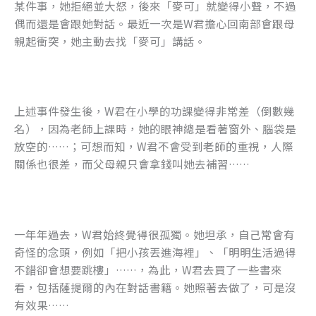
某件事，她拒絕並大怒，後來「麥可」就變得小聲，不過
偶而還是會跟她對話。最近一次是W君擔心回南部會跟母
親起衝突，她主動去找「麥可」講話。
上述事件發生後，W君在小學的功課變得非常差（倒數幾
名），因為老師上課時，她的眼神總是看著窗外、腦袋是
放空的……；可想而知，W君不會受到老師的重視，人際
關係也很差，而父母親只會拿錢叫她去補習……
一年年過去，W君始終覺得很孤獨。她坦承，自己常會有
奇怪的念頭，例如「把小孩丟進海裡」、「明明生活過得
不錯卻會想要跳樓」……，為此，W君去買了一些書來
看，包括薩提爾的內在對話書籍。她照著去做了，可是沒
有效果……