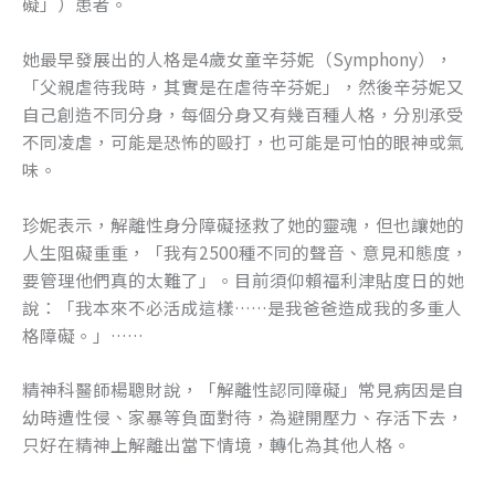
礙」）患者。
k
她最早發展出的人格是4歲女童辛芬妮（Symphony），
「父親虐待我時，其實是在虐待辛芬妮」，然後辛芬妮又
自己創造不同分身，每個分身又有幾百種人格，分別承受
不同凌虐，可能是恐怖的毆打，也可能是可怕的眼神或氣
味。
珍妮表示，解離性身分障礙拯救了她的靈魂，但也讓她的
人生阻礙重重，「我有2500種不同的聲音、意見和態度，
要管理他們真的太難了」。目前須仰賴福利津貼度日的她
說：「我本來不必活成這樣……是我爸爸造成我的多重人
格障礙。」……
精神科醫師楊聰財說，「解離性認同障礙」常見病因是自
幼時遭性侵、家暴等負面對待，為避開壓力、存活下去，
只好在精神上解離出當下情境，轉化為其他人格。