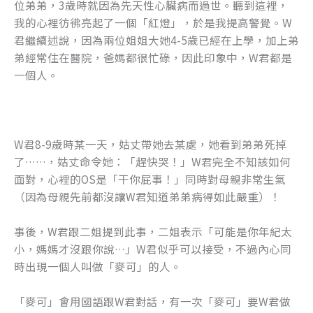
位弟弟，3歲時就因為先天性心臟病而過世。聽到這裡，
我的心裡彷彿亮起了一個「紅燈」，於是我提高警覺。W
君繼續述說，因為兩位姐姐大她4-5歲已經在上學，加上弟
弟經常住在醫院，爸媽都很忙碌，因此印象中，W君都是
一個人。
W君8-9歲時某一天，姑丈帶她去某處，她看到弟弟死掉
了……，姑丈命令她：「趕快哭！」W君完全不知該如何
面對，心裡的OS是「干你屁事！」同時對母親非常生氣
（因為母親先前都沒讓W君知道弟弟病得如此嚴重）！
事後，W君跟二姐提到此事，二姐表示「可能是你年紀太
小，媽媽才沒跟你說…」W君似乎可以接受，不過內心同
時出現一個人叫做「麥可」的人。
「麥可」會用國語跟W君對話，有一次「麥可」要W君做