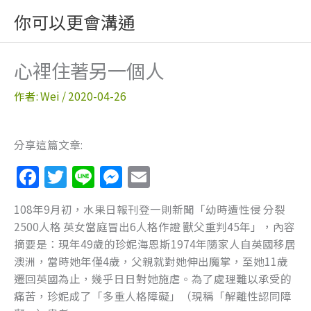
跳
你可以更會溝通
至
主
要
心裡住著另一個人
內
容
作者:
Wei
/
2020-04-26
分享這篇文章:
F
T
Li
M
E
a
w
n
e
m
108年9月初，水果日報刊登一則新聞「幼時遭性侵 分裂
c
itt
e
ss
ai
2500人格 英女當庭冒出6人格作證 獸父重判45年」，內容
e
er
e
l
摘要是：現年49歲的珍妮海恩斯1974年隨家人自英國移居
b
n
澳洲，當時她年僅4歲，父親就對她伸出魔掌，至她11歲
遷回英國為止，幾乎日日對她施虐。為了處理難以承受的
o
g
痛苦，珍妮成了「多重人格障礙」（現稱「解離性認同障
o
er