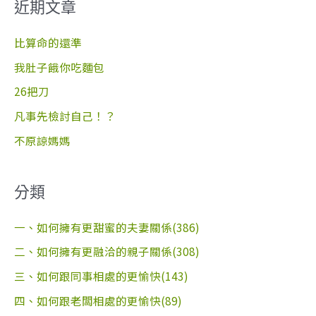
近期文章
鍵
字
比算命的還準
:
我肚子餓你吃麵包
26把刀
凡事先檢討自己！？
不原諒媽媽
分類
一、如何擁有更甜蜜的夫妻關係(386)
二、如何擁有更融洽的親子關係(308)
三、如何跟同事相處的更愉快(143)
四、如何跟老闆相處的更愉快(89)