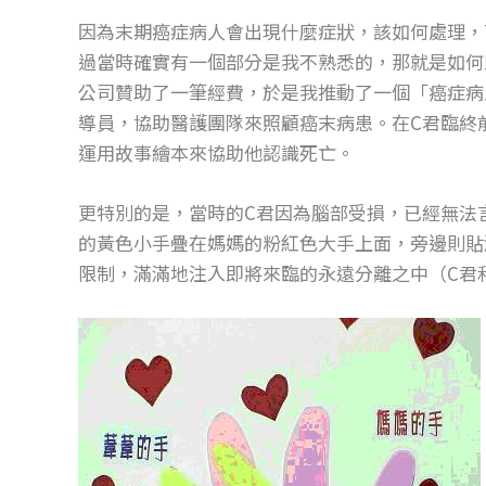
o
g
因為末期癌症病人會出現什麼症狀，該如何處理，7
o
er
過當時確實有一個部分是我不熟悉的，那就是如何
k
公司贊助了一筆經費，於是我推動了一個「癌症病
導員，協助醫護團隊來照顧癌末病患。在C君臨終
運用故事繪本來協助他認識死亡。
更特別的是，當時的C君因為腦部受損，已經無法
的黃色小手疊在媽媽的粉紅色大手上面，旁邊則貼
限制，滿滿地注入即將來臨的永遠分離之中（C君