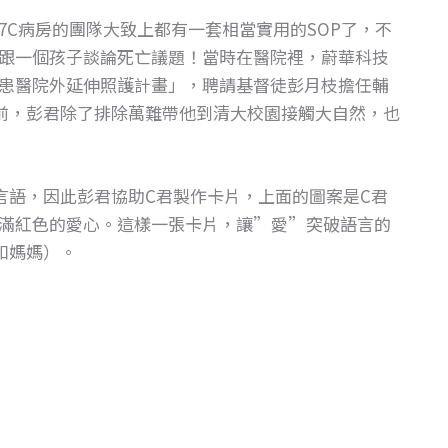
C病房的團隊大致上都有一套相當實用的SOP了，不
跟一個孩子談論死亡議題！當時在醫院裡，蔚華科技
患醫院外延伸照護計畫」，聘請基督徒彭月枝擔任輔
前，彭君除了排除萬難帶他到清大校園接觸大自然，也
言語，因此彭君協助C君製作卡片，上面的圖案是C君
滿紅色的愛心。這樣一張卡片，讓”愛”突破語言的
和媽媽）。