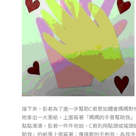
接下來，彭君為了進一步幫助C君更加體會媽媽對
她拿出一大張紙，上面寫著「媽媽的手曾幫助我」
點點滴滴。彭君一件件地說，C君則用點頭或搖頭
助我」的紙張上面寫著：像搖籃的手抱我、為我洗