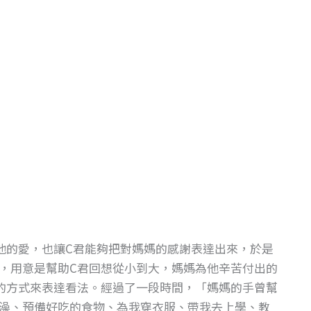
他的愛，也讓C君能夠把對媽媽的感謝表達出來，於是
，用意是幫助C君回想從小到大，媽媽為他辛苦付出的
的方式來表達看法。經過了一段時間，「媽媽的手曾幫
澡、預備好吃的食物、為我穿衣服、帶我去上學、教