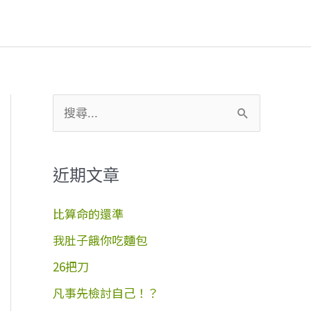
搜
尋
關
近期文章
鍵
字
比算命的還準
:
我肚子餓你吃麵包
26把刀
凡事先檢討自己！？