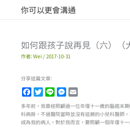
跳
你可以更會溝通
至
主
要
內
如何跟孩子說再見（六）（
容
作者:
Wei
/
2017-10-31
分享這篇文章:
F
T
Li
M
E
a
w
n
e
m
多年前，我曾經照顧過一位年僅十一歲的腦癌末期
c
itt
e
ss
ai
科病房，不過醫院當時並沒有這類的小兒科醫師，
e
er
e
l
成為我的病人。對於我而言，要照顧一個年僅十一
b
n