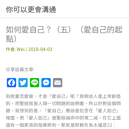
跳
你可以更會溝通
至
主
要
如何愛自己？（五）（愛自己的起
內
點）
容
作者:
Wei
/
2018-04-03
分享這篇文章:
F
T
Li
M
E
a
w
n
e
m
到底要怎麼做，才是「愛自己」呢？我相信人是上帝創造
c
itt
e
ss
ai
的，而聖經就是人類一切問題的說明書，所以針對這個問
e
er
e
l
題，我想到的是，「愛自己」應該是包含在「愛人如己」
b
n
裡面，而「愛人如己」是聖經誡命中的第二誡，在它上面
還有一個更高的指導原則，那就是耶穌在馬太福音22：
o
g