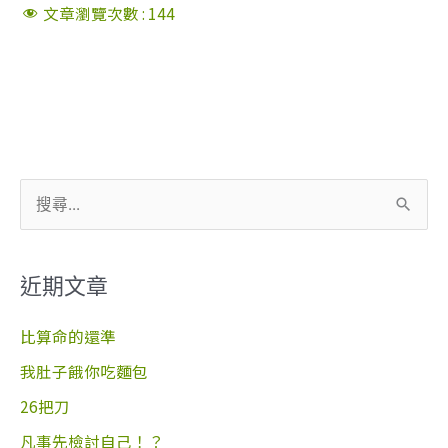
文章瀏覽次數 :
144
搜
尋
關
近期文章
鍵
字
比算命的還準
:
我肚子餓你吃麵包
26把刀
凡事先檢討自己！？