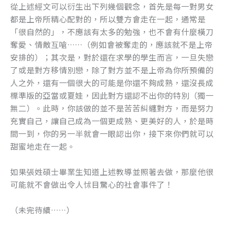
從上述經文可以衍生出下列幾個觀念，首先是每一對男女
都是上帝所精心配對的，所以雙方會走在一起，通常是
「很自然的」，不應該有太多的勉強，也不會有什麼橫刀
奪愛、情敵互嗆……（例如會被奪走的，應該就不是上帝
安排的）；其次是，對於還在求學的學生而言，一旦失戀
了或是對方移情別戀，除了對方並不是上帝為你所預備的
人之外，還有一個很大的可能是你還不夠成熟，還沒長成
標準版的亞當或夏娃，因此對方還認不出你的特別（獨一
無二）。此時，你該做的並不是苦苦糾纏對方，而是努力
充實自己，讓自己成為一個更成熟、更美好的人，於是時
間一到，你的另一半就會一眼認出你，接下來你們就可以
甜蜜地走在一起。
如果張姓碩士畢業生知道上述教導並照著去做，那麼他很
可能就不會做出令人怵目驚心的社會事件了！
（未完待續……）