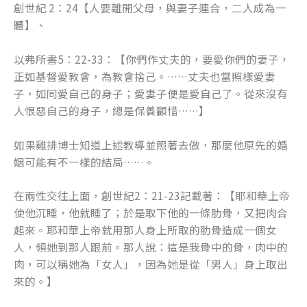
創世紀 2：24【人要離開父母，與妻子連合，二人成為一
體】、
以弗所書5：22-33：【你們作丈夫的，要愛你們的妻子，
正如基督愛教會，為教會捨己。……丈夫也當照樣愛妻
子，如同愛自己的身子；愛妻子便是愛自己了。從來沒有
人恨惡自己的身子，總是保養顧惜……】
如果雞排博士知道上述教導並照著去做，那麼他原先的婚
姻可能有不一樣的結局……。
在兩性交往上面，創世紀2：21-23記載著：【耶和華上帝
使他沉睡，他就睡了；於是取下他的一條肋骨，又把肉合
起來。耶和華上帝就用那人身上所取的肋骨造成一個女
人，領她到那人跟前。那人說：這是我骨中的骨，肉中的
肉，可以稱她為「女人」，因為她是從「男人」身上取出
來的。】