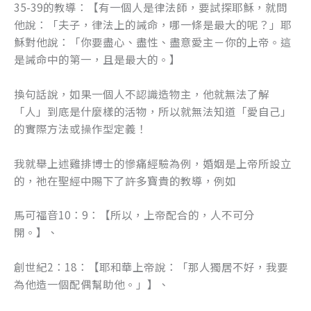
35-39的教導：【有一個人是律法師，要試探耶穌，就問
o
er
他說：「夫子，律法上的誡命，哪一條是最大的呢？」耶
k
穌對他說：「你要盡心、盡性、盡意愛主－你的上帝。這
是誡命中的第一，且是最大的。】
換句話說，如果一個人不認識造物主，他就無法了解
「人」到底是什麼樣的活物，所以就無法知道「愛自己」
的實際方法或操作型定義！
我就舉上述雞排博士的慘痛經驗為例，婚姻是上帝所設立
的，祂在聖經中賜下了許多寶貴的教導，例如
馬可福音10：9：【所以，上帝配合的，人不可分
開。】、
創世紀2：18：【耶和華上帝說：「那人獨居不好，我要
為他造一個配偶幫助他。」】、