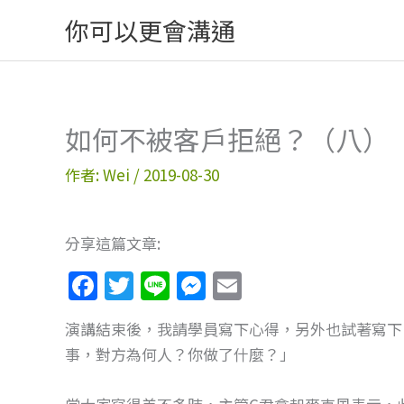
跳
你可以更會溝通
至
主
要
內
如何不被客戶拒絕？（八）
容
作者:
Wei
/
2019-08-30
分享這篇文章:
F
T
Li
M
E
a
w
n
e
m
演講結束後，我請學員寫下心得，另外也試著寫下
c
itt
e
ss
ai
事，對方為何人？你做了什麼？」
e
er
e
l
b
n