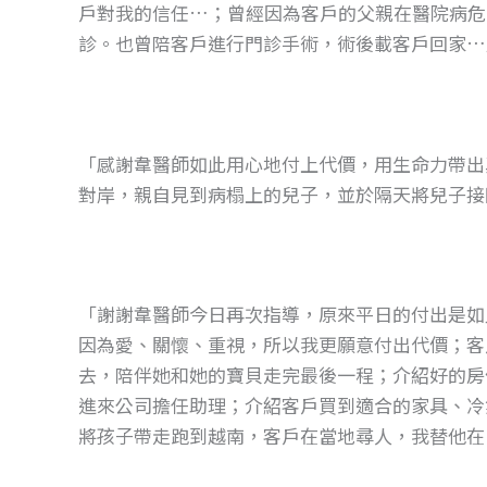
戶對我的信任…；曾經因為客戶的父親在醫院病危
診。也曾陪客戶進行門診手術，術後載客戶回家…
「感謝韋醫師如此用心地付上代價，用生命力帶出
對岸，親自見到病榻上的兒子，並於隔天將兒子接
「謝謝韋醫師今日再次指導，原來平日的付出是如
因為愛、關懷、重視，所以我更願意付出代價；客
去，陪伴她和她的寶貝走完最後一程；介紹好的房
進來公司擔任助理；介紹客戶買到適合的家具、冷
將孩子帶走跑到越南，客戶在當地尋人，我替他在