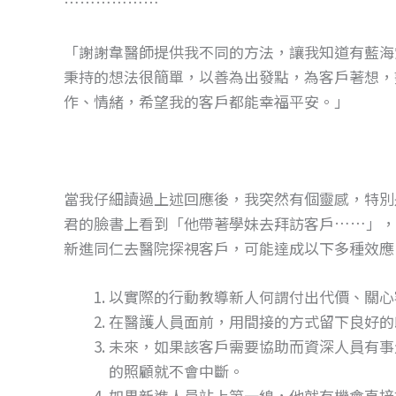
………………
「謝謝韋醫師提供我不同的方法，讓我知道有藍海
秉持的想法很簡單，以善為出發點，為客戶著想，
作、情緒，希望我的客戶都能幸福平安。」
當我仔細讀過上述回應後，我突然有個靈感，特別
君的臉書上看到「他帶著學妹去拜訪客戶……」，
新進同仁去醫院探視客戶，可能達成以下多種效應
以實際的行動教導新人何謂付出代價、關心
在醫護人員面前，用間接的方式留下良好的
未來，如果該客戶需要協助而資深人員有事
的照顧就不會中斷。
如果新進人員站上第一線，他就有機會直接