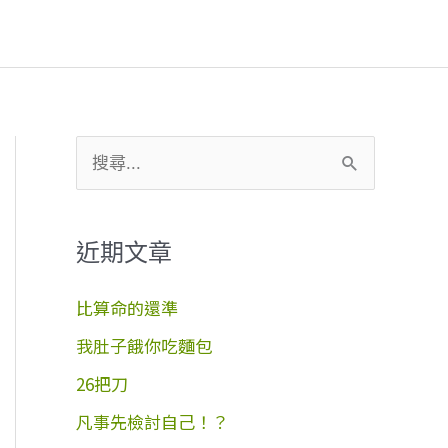
搜
尋
關
近期文章
鍵
字
比算命的還準
:
我肚子餓你吃麵包
26把刀
凡事先檢討自己！？