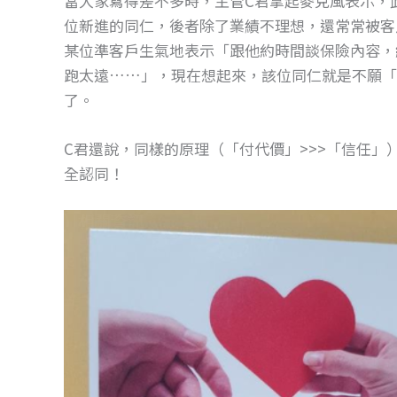
當大家寫得差不多時，主管C君拿起麥克風表示，
o
g
位新進的同仁，後者除了業績不理想，還常常被客
o
er
某位準客戶生氣地表示「跟他約時間談保險內容，
k
跑太遠……」，現在想起來，該位同仁就是不願「
了。
C君還說，同樣的原理（「付代價」>>>「信任
全認同！