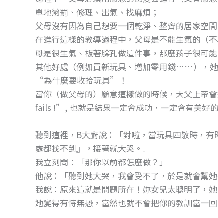
單地懲罰、修理、出氣、找麻煩；
父母沒有因為自己想要一個乾淨、整齊的居家空間
在進行這樣的教導過程中，父母是不能生氣的（不
母是很生氣、板著臉孔做這件事，那麼孩子很可能
其他好處（例如買新玩具、增加零用錢……），她
“為什麼要收拾玩具”！
當你（做父母的）願意這樣做的時候，天父上帝會給你
fails !”, 也就是結果一定會成功，一定會有美好
聽到這裡，B大廚說：「對啦，當玩具四散時，有
處都找不到』，接著就大哭。」
我立刻問：「那你以前都怎麼做？」
他說：「聽到她大哭，我會受不了，於是就會幫她
我說：原來這就是問題所在！妳女兒太聰明了，她
她變得有恃無恐，當然也就不會把你的教訓當一回