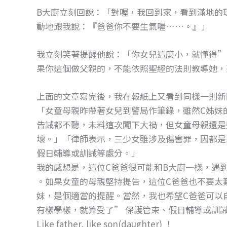
B大廚立刻回說：「對喔，我回到家，看到滿地的
動地跟我說：『爸爸你不要生氣喔……。』」
我立刻笑著提醒他說：「你女兒這麼小，就懂得”
果你這個做父親的，不能依照聖經的法則教導她，
上面的文章寫完後，我在報紙上又看到同樣一則新
「女童母親昨帶著女兒到警局作筆錄，雖然C姊妹
告誡都不聽，未料這次闖下大禍，但女童母親還是
壞。」「律師表示，三少女雖涉及傷害罪，因都是
假日輔導或訓誡等處分。」
我的感想是，這位C爸爸很可能和B大廚一樣，遇
。如果女童的母親堅持提告，這位C爸爸也不要太
妹，是個適當的提醒。當然，我也希望C爸爸可以
有樣學樣，就算受了” 保護管束、假日輔導或訓
Like father, like son(daughter) ！