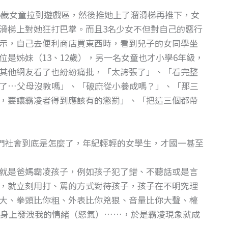
將5歲女童拉到遊戲區，然後推她上了溜滑梯再推下，女
滑梯上對她狂打巴掌。而且3名少女不但對自己的惡行
示，自己去便利商店買東西時，看到兒子的女同學坐
是姊妹（13、12歲），另一名女童也才小學6年級，
其他網友看了也紛紛痛批，「太誇張了」、「看完整
了…父母沒教嗎」、「破麻從小養成嗎？」、「那三
，要讓霸凌者得到應該有的懲罰」、「把這三個都帶
們社會到底是怎麼了，年紀輕輕的女學生，才國一甚至
就是爸媽霸凌孩子，例如孩子犯了錯、不聽話或是言
，就立刻用打、罵的方式對待孩子，孩子在不明究理
大、拳頭比你粗、外表比你兇狠、音量比你大聲、權
身上發洩我的情緒（怒氣）……，於是霸凌現象就成