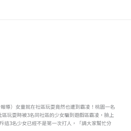
／綜合報導）女童就在社區玩耍竟然也遭到霸凌！桃園一名
社區玩耍時被3名同社區的少女騙到遊戲區霸凌，臉上
斥這3名少女已經不是第一次打人，「請大家幫忙分