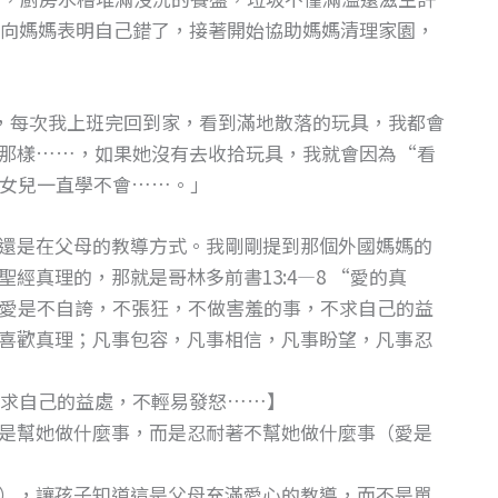
向媽媽表明自己錯了，接著開始協助媽媽清理家園，
，每次我上班完回到家，看到滿地散落的玩具，我都會
那樣……，如果她沒有去收拾玩具，我就會因為“看
女兒一直學不會……。」
還是在父母的教導方式。我剛剛提到那個外國媽媽的
經真理的，那就是哥林多前書13:4—8 “愛的真
愛是不自誇，不張狂，不做害羞的事，不求自己的益
喜歡真理；凡事包容，凡事相信，凡事盼望，凡事忍
不求自己的益處，不輕易發怒……】
是幫她做什麼事，而是忍耐著不幫她做什麼事（愛是
），讓孩子知道這是父母充滿愛心的教導，而不是單