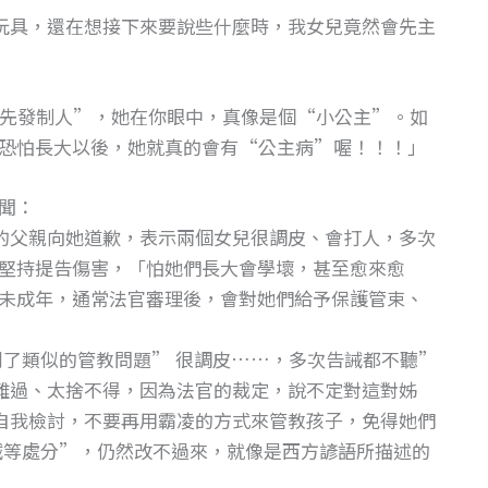
玩具，還在想接下來要說些什麼時，我女兒竟然會先主
先發制人”，她在你眼中，真像是個“小公主”。如
恐怕長大以後，她就真的會有“公主病”喔！！！」
聞：
的父親向她道歉，表示兩個女兒很調皮、會打人，多次
堅持提告傷害，「怕她們長大會學壞，甚至愈來愈
未成年，通常法官審理後，會對她們給予保護管束、
到了類似的管教問題” 很調皮……，多次告誡都不聽”
難過、太捨不得，因為法官的裁定，說不定對這對姊
自我檢討，不要再用霸凌的方式來管教孩子，免得她們
誡等處分”，仍然改不過來，就像是西方諺語所描述的