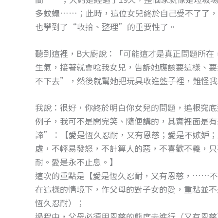
多蚊蠅……；此時，這位女兒終於自己受不了了，
也學到了“收拾、整理”的重要性了。
聽到這裡，B大廚說：「可能這才是真正問題所在
生氣，接著就會唸我女兒，告訴她應該要這樣、要
不下去”，然後就幫她把玩具收進籃子裡，難怪我
我說：很好，你終於明白你女兒的問題，追根究底
例子，我可不是開完笑、隨便講的，其實裡面是有聖
諦”：【愛是恆久忍耐，又有恩慈；愛是不嫉妒；
處，不輕易發怒，不計算人的惡，不喜歡不義，只
耐。愛是永不止息。】
這次的重點是【愛是恆久忍耐，又有恩慈，……
在這樣的情境下，作父母的對子女的愛，重點並不
恆久忍耐）；
過程中，父母必須用恩慈的態度去進行（又有恩慈