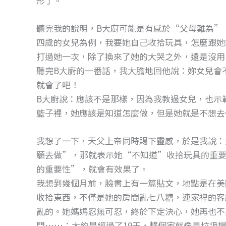
形了。
聽完我的說明，B大廚可能是有感於“父母難為”
四歲的女兒為例，我要她自己收拾玩具，怎麼跟她
打過她一次，除了換來了她的大哭之外，還是沒用
聽完B大廚的一番話，我大膽地回他說：妳女兒會
就會了吧！
B大廚說：應該不是那樣，因為我教過女兒，也示
籃子裡，她應該是知道怎麼做，但是她就是不想去
我想了一下，天父上帝同時賜下靈感，於是我說：
願去做”，那就表示她“不知道”收拾玩具的重要
的重要性”，就會有效果了。
我想到幾個月前，臉書上有一篇貼文，地點是在美
收拾東西，不僅是她的房間亂七八糟，連家裡的客
亂的。她媽媽忍無可忍，終於下定決心，她再也不
間……；大約是經過了19天，整個家就像是垃圾