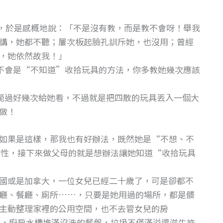
，於是感概地說：「不是沒有教，而是教不會呀！舉我
講，她都不聽；屢次板起臉孔訓斥她，也沒用；曾經
，她依然故我！」
不會是“不知道”收拾玩具的方法，你多教她幾次應該
範過好幾次給她看，不過就是把四散的玩具丟入一個大
做！
如果是這樣，那我也有好辦法，既然她是“不想、不
性，接下來做父母的就是想辦法讓她知道“收拾玩具
國或是加拿大，一位女兒已經二十歲了，可是卻都不
廳、餐廳、廁所……，只要是她用過的場所，都是髒
主動整理家裡的公用空間，也不去管女兒的房
場，廚房水槽堆滿沒洗的餐盤，垃圾不僅滿溢還滋生許