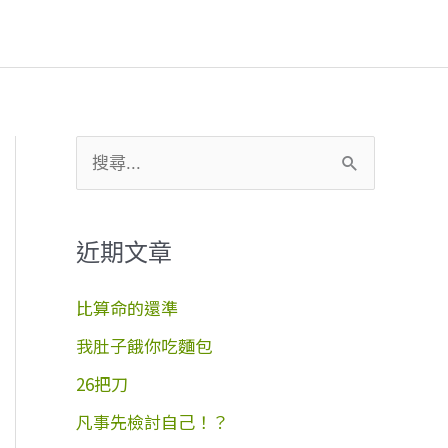
搜
尋
關
近期文章
鍵
字
比算命的還準
:
我肚子餓你吃麵包
26把刀
凡事先檢討自己！？