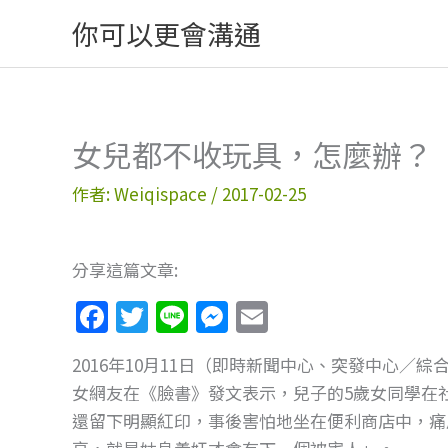
跳
你可以更會溝通
至
主
要
內
女兒都不收玩具，怎麼辦？
容
作者:
Weiqispace
/
2017-02-25
分享這篇文章:
F
T
Li
M
E
a
w
n
e
m
2016年10月11日（即時新聞中心、突發中心
c
itt
e
ss
ai
女網友在《臉書》發文表示，兒子的5歲女同學在
e
er
e
l
還留下明顯紅印，事後害怕地坐在便利商店中，痛
b
n