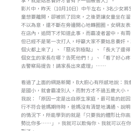
享，就是姑息養奸才會有下一個被害人」。
o
g
影片中，昨天（10月10日）中午左右，3名少女
o
er
童想要離開，卻被抓了回來，之後更讓女童坐在溜
k
不以為意，還不斷在旁邊開心地轉圈圈。女網友表
在店內，追問下才知道此事，而霸凌者當中，有兩位
但已經不是第一次打人，呼籲大家不要姑息養奸。
個火都上來了」、「惡劣到極點」、「長大了還得
個女生的家長在哪？告死他們！」、「看了好心疼
去警察局提告！請家長出來處理」……
看過了上面的網路新聞，B大廚心有所感地說：我
是國小，就會霸凌別人，而對方才不過五歲大小。
我說：「原因一定是出自原生家庭，最可能的起因
行不符合爸媽期待時，爸媽沒有清楚地溝通、說明
的情況下，所能學到的就是「只要我的體形比你高
勢比你多……」，我就可以欺侮你、我就可以在你