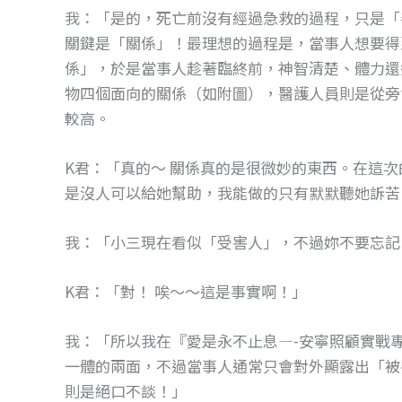
我：「是的，死亡前沒有經過急救的過程，只是「
關鍵是「關係」！最理想的過程是，當事人想要得
係」，於是當事人趁著臨終前，神智清楚、體力還
物四個面向的關係（如附圖），醫護人員則是從旁
較高。
K君：「真的～ 關係真的是很微妙的東西。在這
是沒人可以給她幫助，我能做的只有默默聽她訴苦
我：「小三現在看似「受害人」，不過妳不要忘記
K君：「對！ 唉～～這是事實啊！」
我：「所以我在『愛是永不止息—-安寧照顧實戰
一體的兩面，不過當事人通常只會對外顯露出「被
則是絕口不談！」