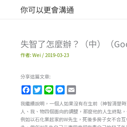
跳
你可以更會溝通
至
主
要
內
失智了怎麼辦？（中）（Good D
容
作者:
Wei
/
2019-03-23
分享這篇文章:
F
T
Li
M
E
a
w
n
e
m
我繼續說明，一個人如果沒有在生前（神智清楚時
c
itt
e
ss
ai
人、我、物四個面向的調整，那麼他的人生終點，
e
er
e
l
例如以石化業起家的W先生，死後多房子女不合互
b
n