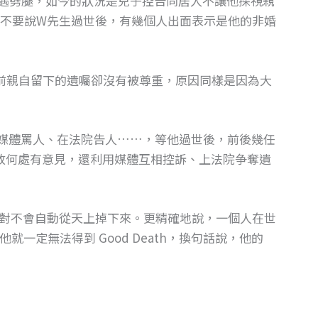
遇劈腿，如今的狀況是兒子控告同居人不讓他探視親
不要說W先生過世後，有幾個人出面表示是他的非婚
前親自留下的遺囑卻沒有被尊重，原因同樣是因為大
在媒體罵人、在法院告人……，等他過世後，前後幾任
放何處有意見，還利用媒體互相控訴、上法院争奪遺
對不會自動從天上掉下來。更精確地說，一個人在世
麼他就一定無法得到 Good Death，換句話說，他的