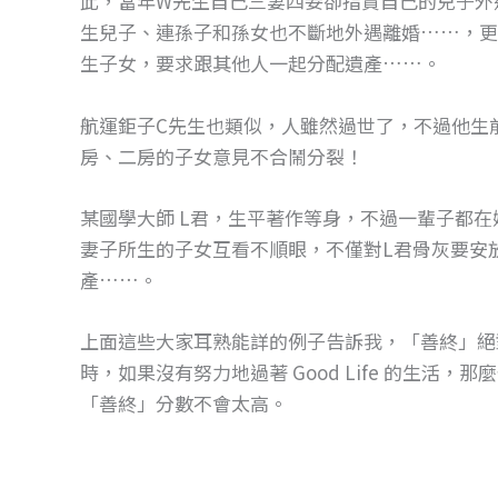
此，當年W先生自己三妻四妾卻指責自己的兒子外
o
g
生兒子、連孫子和孫女也不斷地外遇離婚……，更
o
er
生子女，要求跟其他人一起分配遺產……。
k
航運鉅子C先生也類似，人雖然過世了，不過他生
房、二房的子女意見不合鬧分裂！
某國學大師 L君，生平著作等身，不過一輩子都
妻子所生的子女互看不順眼，不僅對L君骨灰要安
產……。
上面這些大家耳熟能詳的例子告訴我，「善終」絕
時，如果沒有努力地過著 Good Life 的生活，那
「善終」分數不會太高。