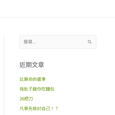
搜
尋
關
近期文章
鍵
字
比算命的還準
:
我肚子餓你吃麵包
26把刀
凡事先檢討自己！？