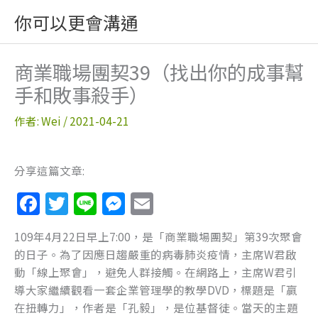
跳
你可以更會溝通
至
主
要
商業職場團契39（找出你的成事幫
內
手和敗事殺手）
容
作者:
Wei
/
2021-04-21
分享這篇文章:
F
T
Li
M
E
a
w
n
e
m
109年4月22日早上7:00，是「商業職場團契」第39次聚會
c
itt
e
ss
ai
的日子。為了因應日趨嚴重的病毒肺炎疫情，主席W君啟
e
er
e
l
動「線上聚會」，避免人群接觸。在網路上，主席W君引
b
n
導大家繼續觀看一套企業管理學的教學DVD，標題是「贏
在扭轉力」，作者是「孔毅」，是位基督徒。當天的主題
o
g