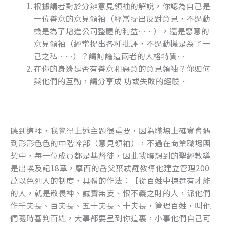
根據講者對於分辨意見領袖的解說，你認為自己是
一位善意的意見領袖（經常提出反對意見，不過動
機是為了增進公司整體的利益……），還是惡意的
意見領袖（經常提出各種批評，不過動機是為了一
己之私……）？請討論這兩者的人格特質…
在你的身邊是否有善意和惡意的意見領袖？你如何
與他們的互動，請分享成 功或失敗的經驗…
聽到這裡，我覺得上述主題很重要，因為職場上確實會遇
到形形色色的中階幹部（意見領袖），不過在商業職場團
契中，每一位成員都是基督徒，因此我聯想到的聖經教導
是出埃及記18章，摩西的岳父葉忒羅教導他建立管理200
萬以色列人的制度，具體的作法：【從百姓中揀選有才能
的人，就是敬畏神、誠實無妄、恨不義之財的人，派他們
作千夫長、百夫長、五十夫長、十夫長，管理百姓，叫他
們隨時審判百姓，大事都要呈到你這裏，小事他們自己可