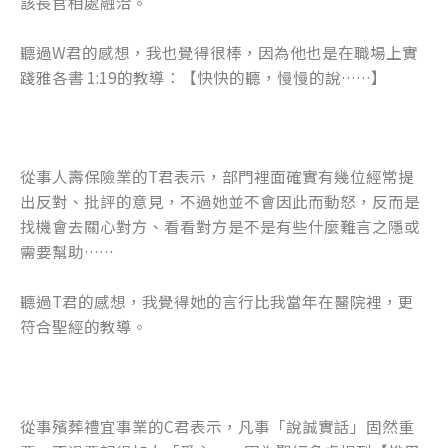
該長官相處融洽。
聽過W君的感想，我也覺得很棒，因為他也是在職場上實
踐雅各書 1:19的教導：【快快的聽，慢慢的說……】
從事人壽保險業的T君表示，部門裡面確實有幾位經常提
出反對、批評的意見，不過她並不會因此而動怒，反而是
找機會去關心對方、看看對方是不是有些什麼難言之隱或
需要幫助……
聽過T君的感想，我覺得她的言行比我當年在醫院裡，更
符合聖經的教導。
從事殯葬禮宜事業的C君表示，凡事「說誠實話」固然重