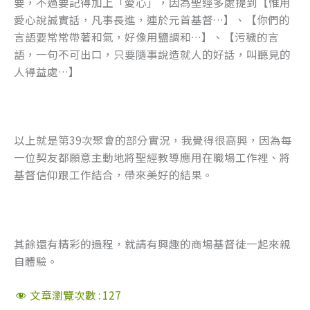
要，不過要記得加上「愛心」，因為聖經多處提到【惟用
愛心說誠實話，凡事長進，連於元首基督…】、【你們的
言語要常常帶著和氣，好像用鹽調和…】、【污穢的言
語，一句不可出口，只要隨事說造就人的好話，叫聽見的
人得益處…】
以上就是第39次聚會的部分實況，我覺得很高興，因為每
一位契友都願意主動地將聖經教導應用在職場工作裡、將
基督信仰跟工作結合，帶來美好的結果。
其餘還有精彩的過程，就請有興趣的商場基督徒一起來親
自體驗。
文章瀏覽次數 :
127