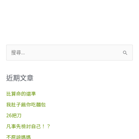
搜
尋
關
近期文章
鍵
字
比算命的還準
:
我肚子餓你吃麵包
26把刀
凡事先檢討自己！？
不原諒媽媽