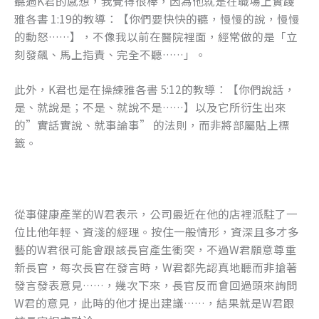
聽過K君的感想，我覺得很棒，因為他就是在職場上實踐
雅各書 1:19的教導：【你們要快快的聽，慢慢的說，慢慢
的動怒……】，不像我以前在醫院裡面，經常做的是「立
刻發飆、馬上指責、完全不聽……」。
此外，K君也是在操練雅各書 5:12的教導：【你們說話，
是、就說是；不是、就說不是……】以及它所衍生出來
的”實話實說、就事論事” 的法則，而非將部屬貼上標
籤。
從事健康產業的W君表示，公司最近在他的店裡派駐了一
位比他年輕、資淺的經理。按住一般情形，資深且多才多
藝的W君很可能會跟該長官產生衝突，不過W君願意尊重
新長官，每次長官在發言時，W君都先認真地聽而非搶著
發言發表意見……，幾次下來，長官反而會回過頭來詢問
W君的意見，此時的他才提出建議……，結果就是W君跟