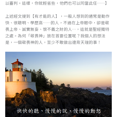
以審判。這樣，你就輕省些，他們也可以同當此任……】
上述經文提到【有才能的人】，一般人想到的通常是動作
快、很聰明、學歷高……的人，不過在上帝眼中，卻是敬
畏上帝、誠實無妄、恨不義之財的人…，這就是聖經獨特
之處。為何「敬畏神」放在首要位置呢？我個人的想法
是，一個敬畏神的人，至少不敢做出違背天理的事！