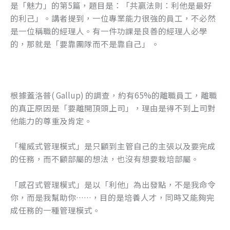
是「魅力」的第5篇，題目是：「共贏法則：利他是最好
o
er
的利己」。講者提到，一位專業能力很強的員工，不必然
k
是一位稱職的經理人。有一件功課是良善的經理人必學
的，那就是「要靠團隊而不是靠自己」 。
根據蓋洛普( Gallup) 的調查，約有65%的離職員工，離職
的真正原因是「要離開頂頭上司」，理由是得不到上司對
他能力的尊重及肯定。
「權威式管理模式」是只顧到主管自己的主張以及要完成
的任務，而不顧部屬的想法，也沒有想要栽培部屬。
「感召式管理模式」是以「利他」為出發點，不是我命令
你，而是我幫助你……，目的是培養人才，同時又能夠完
成任務的一種管理模式。