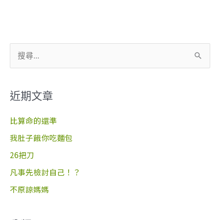
搜
尋
關
近期文章
鍵
字
比算命的還準
:
我肚子餓你吃麵包
26把刀
凡事先檢討自己！？
不原諒媽媽