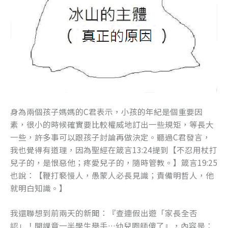
身為兩個孩子媽媽的C君表示，小孩的年紀是個重要因
素，很小的時候確實要比較權威地訂出一些規矩，等長大
一些，許多事可以跟孩子討論再做決定。聽過C君發言，
我也覺得有道理，因為聖經在箴言13:24提到【不忍用杖打
兒子的，是恨惡他；疼愛兒子的，隨時管教。】箴言19:25
也說：【鞭打褻慢人，愚蒙人必長見識；責備明哲人，他
就明白知識。】
我還聯想到前兩天的新聞：『查連假出遊「家長全否
認」！開課竟一半學生舉手…幼兒園師傻了』，內容是：