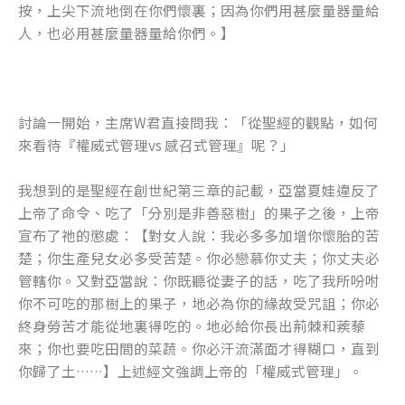
按，上尖下流地倒在你們懷裏；因為你們用甚麼量器量給
人，也必用甚麼量器量給你們。】
討論一開始，主席W君直接問我：「從聖經的觀點，如何
來看待『權威式管理vs 感召式管理』呢？」
我想到的是聖經在創世紀第三章的記載，亞當夏娃違反了
上帝了命令、吃了「分別是非善惡樹」的果子之後，上帝
宣布了祂的懲處：【對女人說：我必多多加增你懷胎的苦
楚；你生產兒女必多受苦楚。你必戀慕你丈夫；你丈夫必
管轄你。又對亞當說：你既聽從妻子的話，吃了我所吩咐
你不可吃的那樹上的果子，地必為你的緣故受咒詛；你必
終身勞苦才能從地裏得吃的。地必給你長出荊棘和蒺藜
來；你也要吃田間的菜蔬。你必汗流滿面才得糊口，直到
你歸了土……】上述經文強調上帝的「權威式管理」。