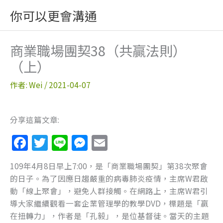
跳
你可以更會溝通
至
主
要
商業職場團契38（共贏法則）
內
（上）
容
作者:
Wei
/
2021-04-07
分享這篇文章:
F
T
Li
M
E
a
w
n
e
m
109年4月8日早上7:00，是「商業職場團契」第38次聚會
c
itt
e
ss
ai
的日子。為了因應日趨嚴重的病毒肺炎疫情，主席W君啟
e
er
e
l
動「線上聚會」，避免人群接觸。在網路上，主席W君引
b
n
導大家繼續觀看一套企業管理學的教學DVD，標題是「贏
在扭轉力」，作者是「孔毅」，是位基督徒。當天的主題
o
g