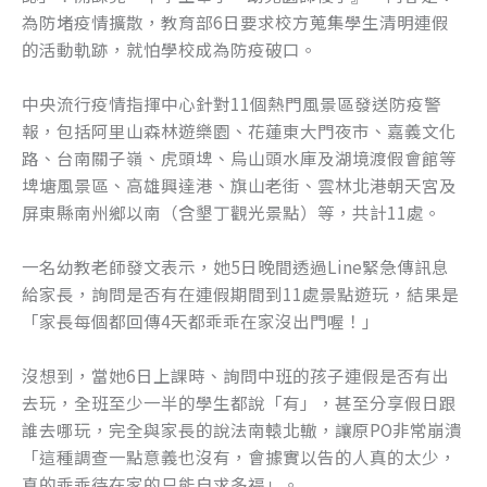
為防堵疫情擴散，教育部6日要求校方蒐集學生清明連假
的活動軌跡，就怕學校成為防疫破口。
中央流行疫情指揮中心針對11個熱門風景區發送防疫警
報，包括阿里山森林遊樂園、花蓮東大門夜市、嘉義文化
路、台南關子嶺、虎頭埤、烏山頭水庫及湖境渡假會館等
埤塘風景區、高雄興達港、旗山老街、雲林北港朝天宮及
屏東縣南州鄉以南（含墾丁觀光景點）等，共計11處。
一名幼教老師發文表示，她5日晚間透過Line緊急傳訊息
給家長，詢問是否有在連假期間到11處景點遊玩，結果是
「家長每個都回傳4天都乖乖在家沒出門喔！」
沒想到，當她6日上課時、詢問中班的孩子連假是否有出
去玩，全班至少一半的學生都說「有」，甚至分享假日跟
誰去哪玩，完全與家長的說法南轅北轍，讓原PO非常崩潰
「這種調查一點意義也沒有，會據實以告的人真的太少，
真的乖乖待在家的只能自求多福」。