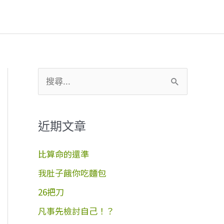
搜
尋
關
近期文章
鍵
字
比算命的還準
:
我肚子餓你吃麵包
26把刀
凡事先檢討自己！？