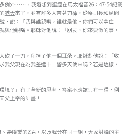
例外……，我還想到聖經在馬太福音26：47-54記載
的
猶大
來了，並有許多人帶著刀棒，從祭司長和民間
號，說：「我與誰親嘴，誰就是他。你們可以拿住
就與他親嘴。耶穌對他說：「朋友，你來要做的事，
人砍了一刀，削掉了他一個耳朵。耶穌對他說：「收
求我父現在為我差遣十二營多天使來嗎？若是這樣，
環境？」有了全新的思考，答案不應該只有一種，例
天父上帝的計畫！
君、壽險業的Z君，以及我分在同一組，大家討論的主