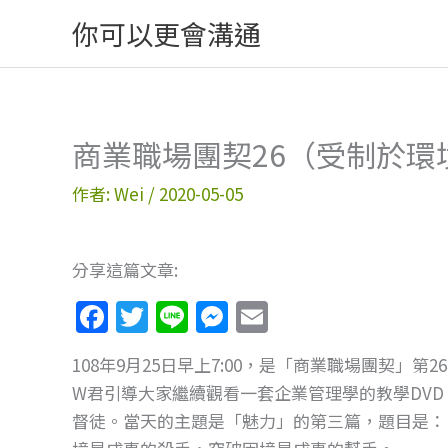
跳
你可以更會溝通
至
主
要
內
商業職場團契26（受制於環
容
作者:
Wei
/
2020-05-05
分享這篇文章:
F
T
Li
M
E
a
w
n
e
m
108年9月25日早上7:00，是「商業職場團契」
c
itt
e
ss
ai
W君引導大家繼續觀看一套企業管理學的教學DV
e
er
e
l
督徒。當天的主題是「魅力」的第三篇，題目是：
b
n