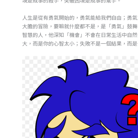
境是成事的殺手，突破困境是成事的幫手。
o
g
o
er
人生是從有勇氣開始的，勇氣能給我們自由；勇氣
k
大膽的冒險，要嘛就什麼都不是，是「勇氣」鼓舞
智慧的人，他深知「機會」不會在日常生活中自然
大，而是你的心智太小；失敗不是一個結果，而是