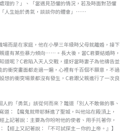
處理的？」、「當遇見恐懼的情況，若及時面對恐懼
「人生始於勇氣，談談你的體會」……
職場而是在家庭，他在小學三年級時父母就離婚，接下
親還有某些暴力傾向……。長大後，當C君要結婚時，
知道呢？C君陷入天人交戰，還好當時妻子為他禱告並
能的衝突畫面都走過一遍，心裡有千百個不願意，不過
設想的衝突場景都沒有發生，C君跟父親進行了一次良
個人的「勇氣」該從何而來？難道「別人不敢做的事、
6寫道：【魔鬼就帶耶穌進了聖城，叫他站在殿頂上，
經上記著說：主要為你吩咐他的使者、用手托著你，
：【經上又記著說：『不可試探主－你的上帝。』】