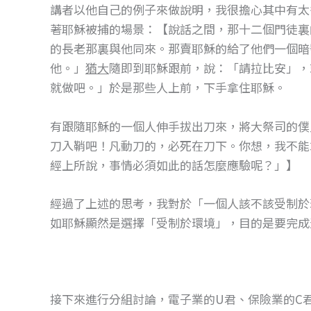
講者以他自己的例子來做說明，我很擔心其中有太多
著耶穌被捕的場景：【說話之間，那十二個門徒裏
的長老那裏與他同來。那賣耶穌的給了他們一個暗
他。」
猶大
隨即到耶穌跟前，說：「請拉比安」，
就做吧。」於是那些人上前，下手拿住耶穌。
有跟隨耶穌的一個人伸手拔出刀來，將大祭司的僕
刀入鞘吧！凡動刀的，必死在刀下。你想，我不能
經上所說，事情必須如此的話怎麼應驗呢？」】
經過了上述的思考，我對於「一個人該不該受制於
如耶穌顯然是選擇「受制於環境」，目的是要完成
接下來進行分組討論，電子業的U君、保險業的C