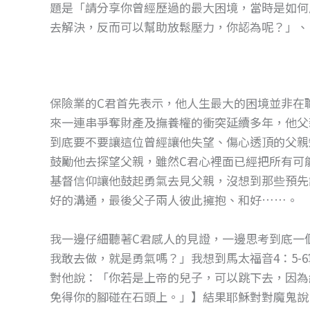
題是「請分享你曾經歷過的最大困境，當時是如何
去解決，反而可以幫助放鬆壓力，你認為呢？」、
保險業的C君首先表示，他人生最大的困境並非在
來一連串爭奪財產及撫養權的衝突延續多年，他父
到底要不要讓這位曾經讓他失望、傷心透頂的父親
鼓勵他去探望父親，雖然C君心裡面已經把所有可
基督信仰讓他鼓起勇氣去見父親，沒想到那些預先
好的溝通，最後父子兩人彼此擁抱、和好……。
我一邊仔細聽著C君感人的見證，一邊思考到底一
我敢去做，就是勇氣嗎？」我想到馬太福音4：5-
對他說：「你若是上帝的兒子，可以跳下去，因為
免得你的腳碰在石頭上。」】結果耶穌對對魔鬼說