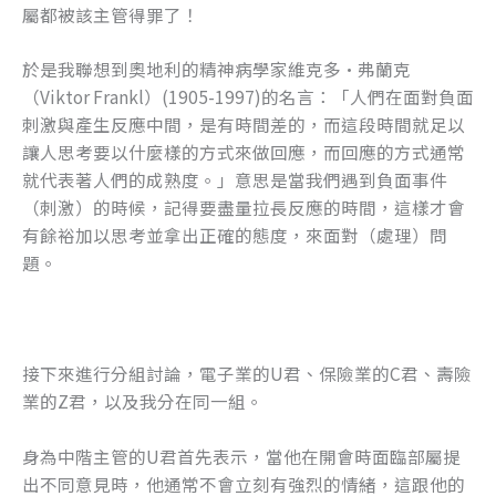
屬都被該主管得罪了！
於是我聯想到奧地利的精神病學家維克多·弗蘭克
（Viktor Frankl）(1905-1997)的名言：「人們在面對負面
刺激與產生反應中間，是有時間差的，而這段時間就足以
讓人思考要以什麼樣的方式來做回應，而回應的方式通常
就代表著人們的成熟度。」意思是當我們遇到負面事件
（刺激）的時候，記得要盡量拉長反應的時間，這樣才會
有餘裕加以思考並拿出正確的態度，來面對（處理）問
題。
接下來進行分組討論，電子業的U君、保險業的C君、壽險
業的Z君，以及我分在同一組。
身為中階主管的U君首先表示，當他在開會時面臨部屬提
出不同意見時，他通常不會立刻有強烈的情緒，這跟他的