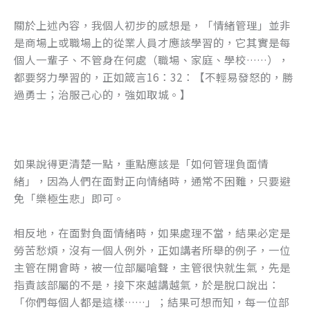
關於上述內容，我個人初步的感想是，「情緒管理」並非
是商場上或職場上的從業人員才應該學習的，它其實是每
個人一輩子、不管身在何處（職場、家庭、學校……），
都要努力學習的，正如箴言16：32：【不輕易發怒的，勝
過勇士；治服己心的，強如取城。】
如果說得更清楚一點，重點應該是「如何管理負面情
緒」，因為人們在面對正向情緒時，通常不困難，只要避
免「樂極生悲」即可。
相反地，在面對負面情緒時，如果處理不當，結果必定是
勞苦愁煩，沒有一個人例外，正如講者所舉的例子，一位
主管在開會時，被一位部屬嗆聲，主管很快就生氣，先是
指責該部屬的不是，接下來越講越氣，於是脫口說出：
「你們每個人都是這樣……」；結果可想而知，每一位部