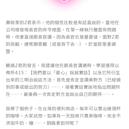
壽險業的Z君表示，他的個性比較是有話直說的，當他在
公司裡發現長官的命令裡面，在第一線執行層面有問題
時，他會直接跟長官講。因為長官也是基督徒，面對Z君
的挑戰，通常願意聽（或是吞下去…），於是政策會調
整。
聽過Z君的發言，我建議他在跟長官溝通時，學習運用以
弗所4:15：【我們要以「愛心」說誠實話】以及它所衍生
出來的三明治說話方法，首先是肯定並讚美對方（已經做
到的事或做出的努力）……，接著實話實說地指出問題所
在……，最後再一次肯定對方並說出自己的期待……。
我舉了個例子，在台灣的便利商店，每年可以賣出幾億杯
的咖啡，大家試想，如果有一天超商只賣黑咖啡，完全不
添加牛奶、糖……，銷路會如何呢？