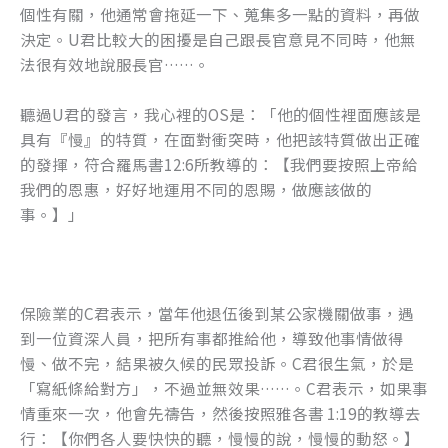
個性有關，他通常會拖延一下、蒐集多一點的資料，再做
決定。U君比較大的困擾是自己跟長官意見不同時，他無
法很有效地說服長官……。
聽過U君的發言，我心裡的OS是：「他的個性裡面應該是
具有『慢』的特質，在面對衝突時，他把該特質做出正確
的發揮，符合羅馬書12:6所教導的：【我們要按照上帝給
我們的恩惠，好好地運用不同的恩賜，做應該做的
事。】」
保險業的C君表示，當年他退伍後到某公家機關做事，遇
到一位資深人員，把所有事都推給他，導致他事情做得
慢、做不完，結果被久候的民眾投訴。C君很生氣，於是
「寫紙條給對方」，不過並無效果……。C君表示，如果事
情重來一次，他會先禱告，然後按照雅各書 1:19的教導去
行：【你們各人要快快的聽，慢慢的說，慢慢的動怒。】