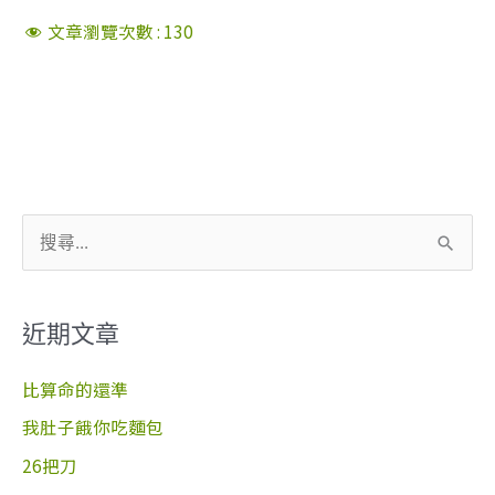
文章瀏覽次數 :
130
搜
尋
關
近期文章
鍵
字
比算命的還準
:
我肚子餓你吃麵包
26把刀