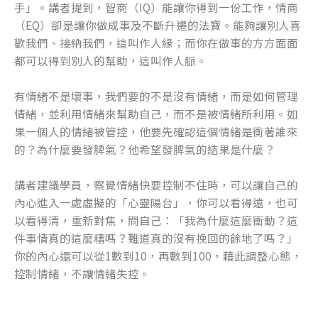
手」。講者提到，智商（IQ）能讓你得到一份工作，情商
o
er
（EQ）卻是讓你做成事及不斷升遷的法寶。能夠讓別人喜
k
歡我們、接納我們，這叫作人緣；而你在做事的方方面面
都可以得到別人的幫助，這叫作人脈。
有情緒不是壞事，我們要的不是沒有情緒，而是如何管理
情緒，並利用情緒來幫助自己，而不是被情緒所利用。如
果一個人的情緒被管控，他要先確認這個情緒是衝著誰來
的？為什麼要發脾氣？他希望發脾氣的結果是什麼？
講者建議學員，察覺情緒快要控制不住時，可以讓自己的
內心進入一處虛擬的「心靈陽台」，你可以看得遠，也可
以看得清，重新對焦，問自己：「我為什麼這麼衝動？這
件事情真的這麼糟嗎？難道真的沒有挽回的餘地了嗎？」
你的內心還可以從1數到10，再數到100，藉此調整心態，
控制情緒，不讓情緒失控。