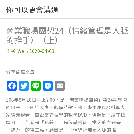
跳
你可以更會溝通
至
主
要
商業職場團契24（情緒管理是人脈
內
的推手）（上）
容
作者:
Wei
/
2020-04-03
分享這篇文章:
F
T
Li
M
E
a
w
n
e
m
108年8月28日早上7:00，是「商業職場團契」第24次聚會
c
itt
e
ss
ai
的日子。一開始大家一起唱詩歌，接下來主席W君引導大
e
er
e
l
家繼續觀看一套企業管理學的教學DVD，標題是「贏在扭
b
n
轉力」，作者是「孔毅」，是位基督徒。當天的主題是
「魅力」的第二篇，題目是：「情緒管理是人脈的推
o
g