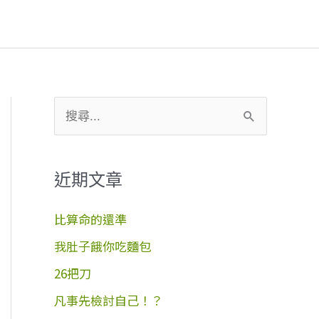
搜
尋
關
近期文章
鍵
字
比算命的還準
:
我肚子餓你吃麵包
26把刀
凡事先檢討自己！？