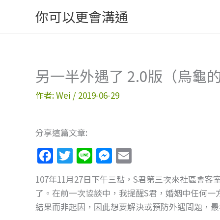
跳
你可以更會溝通
至
主
要
內
另一半外遇了 2.0版（烏
容
作者:
Wei
/
2019-06-29
分享這篇文章:
F
T
Li
M
E
a
w
n
e
m
107年11月27日下午三點，S君第三次來社區會
c
itt
e
ss
ai
了。在前一次協談中，我提醒S君，婚姻中任何一
e
er
e
l
結果而非起因，因此想要解決或預防外遇問題，最
b
n