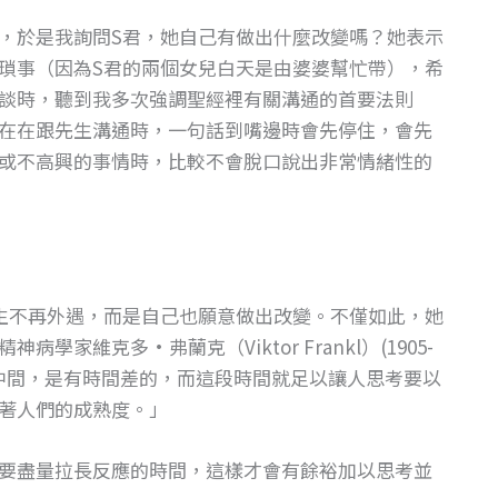
，於是我詢問S君，她自己有做出什麼改變嗎？她表示
瑣事（因為S君的兩個女兒白天是由婆婆幫忙帶），希
談時，聽到我多次強調聖經裡有關溝通的首要法則
在在跟先生溝通時，一句話到嘴邊時會先停住，會先
或不高興的事情時，比較不會脫口說出非常情緒性的
生不再外遇，而是自己也願意做出改變。不僅如此，她
家維克多·弗蘭克（Viktor Frankl）(1905-
應中間，是有時間差的，而這段時間就足以讓人思考要以
著人們的成熟度。」
要盡量拉長反應的時間，這樣才會有餘裕加以思考並