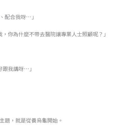
、配合我呀…」
我，你為什麼不帶去醫院讓專業人士照顧呢？」
好跟我講呀…」
主題，就是從養烏龜開始。