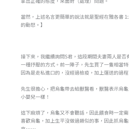
拿出正確的態度，來面對（處理）問題。
當然，上述名言更簡單的說法就是聖經在雅各書 1
的動怒。】
接下來，我繼續詢問S君，這段期間夫妻兩人是否
一種抒壓的方式。前一陣子，先生買了一隻相當特
因為是走私進口的，沒經過檢疫，加上運送的過程
先生很擔心，把烏龜帶去給獸醫看，獸醫表示烏龜
小嬰兒一樣！
這下麻煩了，烏龜又不會聽話，因此餵食時一定需
喜歡烏龜，加上生平沒做過類似的事，因此抓烏龜
來……