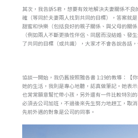
o
g
其次，我告訴S君，想要有效地解決夫妻關係不良
o
er
確（等同於夫妻兩人找到共同的目標），答案就是
k
甜蜜和快樂（包括良好的親子關係、與父母的關係
（例如兩人不斷更換性伴侶、同居而沒結婚、發生
了共同的目標（或共識），大家才不會各說各話，
協談一開始，我仍舊按照雅各書 1:19的教導：
她的生活，我則是專心地聽，認真做筆記。她表示
也常常願意幫忙帶小孩，另外還有一件比較特別的
必須去公司加班，不過後來先生努力地趕工，取消
先前外遇的對象是公司的同事。