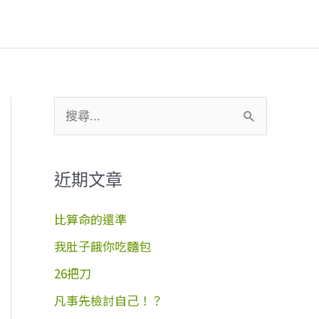
搜
尋
關
近期文章
鍵
字
比算命的還準
:
我肚子餓你吃麵包
26把刀
凡事先檢討自己！？