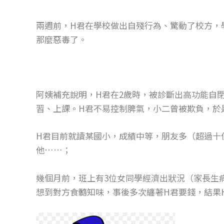
兩週前，H君在學校做出自殘行為、驚動了校方，
那麼惡毒了。
阿姨補充說明，H君在2歲時，被診斷出高功能自
習、上課。H君不易控制脾氣，小二曾被欺負，於
H君目前就讀某國小，成績中等，朋友多（超過十
他……；
幾個月前，班上有3位女同學經濟出狀況（家長生病
想到對方食髓知味，事後多次纏著H君要錢，結果