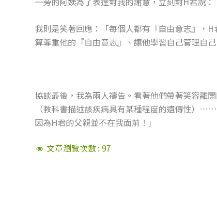
一旁的阿姨為了表達對我的謝意，立刻對H君說：
我則是笑著回應：「每個人都有『自由意志』，H
算尊重他的『自由意志』、讓他學習自己管理自己
協談最後，我為兩人禱告。看著他們帶著笑容離開
（教科書描述該疾病具有某種程度的遺傳性）……
因為H君的父親並不在我面前！」
文章瀏覽次數 :
97