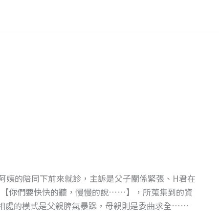
在阿姨的陪同下前來就診，主訴是父子關係緊張、H君在
導：【你們要快快的聽，慢慢的說……】，所蒐集到的資
相處的模式是父親脾氣暴躁，母親則是委曲求全……