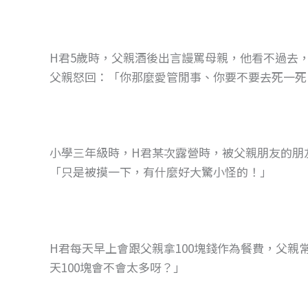
o
g
o
er
k
H君5歲時，父親酒後出言謾罵母親，他看不過去
父親怒回：「你那麼愛管閒事、你要不要去死一死
小學三年級時，H君某次露營時，被父親朋友的朋
「只是被摸一下，有什麼好大驚小怪的！」
H君每天早上會跟父親拿100塊錢作為餐費，父
天100塊會不會太多呀？」