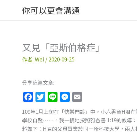
跳
你可以更會溝通
至
主
要
內
又見「亞斯伯格症」
容
作者:
Wei
/
2020-09-25
分享這篇文章:
F
T
Li
M
E
a
w
n
e
m
109年1月上旬在「快樂門診」中，小六男童H君
c
itt
e
ss
ai
學校自殘……。我一慣地按照雅各書 1:19的教
e
er
e
l
料如下：H君的父母畢業於同一所科技大學，兩人
b
n