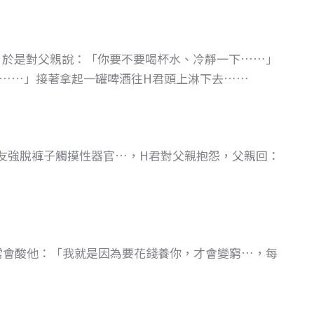
，於是對父親說：「你要不要喝杯水、冷靜一下……」
……」接著拿起一罐啤酒往H君頭上淋下去……
友強脫褲子觸摸性器官…，H君對父親抱怨，父親回：
親常會酸他：「我就是因為要花錢養你，才會變窮…，每