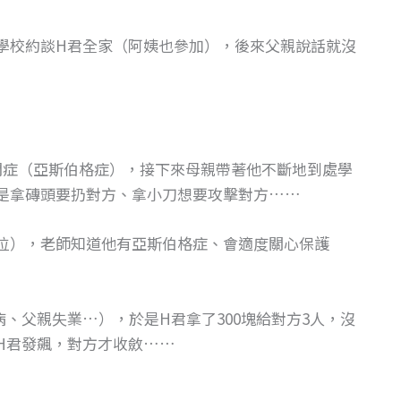
學校約談H君全家（阿姨也參加），後來父親說話就沒
閉症（亞斯伯格症），接下來母親帶著他不斷地到處學
是拿磚頭要扔對方、拿小刀想要攻擊對方……
位），老師知道他有亞斯伯格症、會適度關心保護
、父親失業…），於是H君拿了300塊給對方3人，沒
H君發飆，對方才收斂……