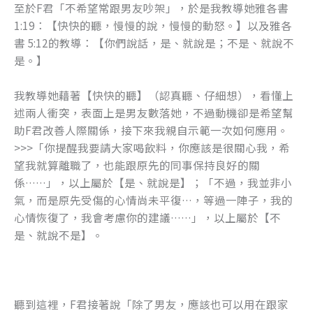
至於F君「不希望常跟男友吵架」，於是我教導她雅各書
1:19：【快快的聽，慢慢的說，慢慢的動怒。】以及雅各
書 5:12的教導：【你們說話，是、就說是；不是、就說不
是。】
我教導她藉著【快快的聽】（認真聽、仔細想），看懂上
述兩人衝突，表面上是男友數落她，不過動機卻是希望幫
助F君改善人際關係，接下來我親自示範一次如何應用。
>>>「你提醒我要請大家喝飲料，你應該是很關心我，希
望我就算離職了，也能跟原先的同事保持良好的關
係……」，以上屬於【是、就說是】；「不過，我並非小
氣，而是原先受傷的心情尚未平復…，等過一陣子，我的
心情恢復了，我會考慮你的建議……」，以上屬於【不
是、就說不是】。
聽到這裡，F君接著說「除了男友，應該也可以用在跟家