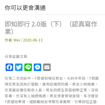
跳
你可以更會溝通
至
主
要
即知即行 2.0版（下）（認真寫作
內
業）
容
作者:
Wei
/
2020-06-13
分享這篇文章:
F
T
Li
M
E
a
w
n
e
m
在第二次協談中，F君提到現任男友。大約半年前，F君跟
c
itt
e
ss
ai
現任男友因為打電動，進而認識而同居。男友小她兩歲，
e
er
e
l
在某飯店擔任驗收人員。男友的原生家庭相對正常，沒有
b
n
家暴，也沒有人抽煙喝酒。男友很會管理金錢，多次督促
F君還完學貸，還鼓勵她去考摩托車駕照、引導她往正面
o
g