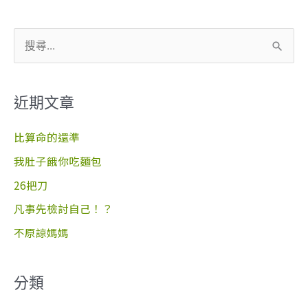
搜
尋
關
近期文章
鍵
字
比算命的還準
:
我肚子餓你吃麵包
26把刀
凡事先檢討自己！？
不原諒媽媽
分類