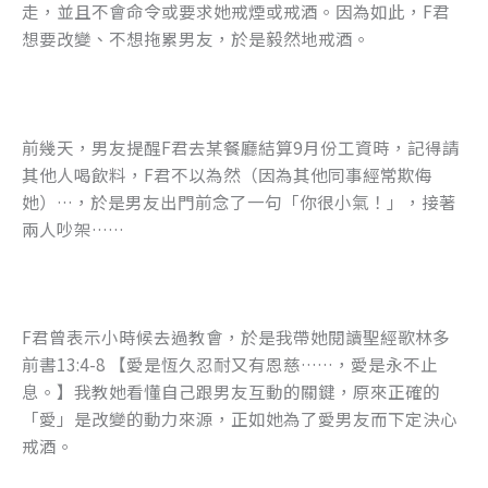
走，並且不會命令或要求她戒煙或戒酒。因為如此，F君
o
er
想要改變、不想拖累男友，於是毅然地戒酒。
k
前幾天，男友提醒F君去某餐廳結算9月份工資時，記得請
其他人喝飲料，F君不以為然（因為其他同事經常欺侮
她）…，於是男友出門前念了一句「你很小氣！」，接著
兩人吵架……
F君曾表示小時候去過教會，於是我帶她閱讀聖經歌林多
前書13:4-8 【愛是恆久忍耐又有恩慈……，愛是永不止
息。】我教她看懂自己跟男友互動的關鍵，原來正確的
「愛」是改變的動力來源，正如她為了愛男友而下定決心
戒酒。