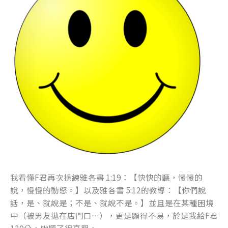
我看懂F君再次操練雅各書 1:19：【快快的聽，慢慢的
說，慢慢的動怒。】以及雅各書 5:12的教導：【你們說
話，是、就說是；不是、就說不是。】並且是在某種困境
中（被男友拋在店門口…），更是顯得不易，於是我給F君