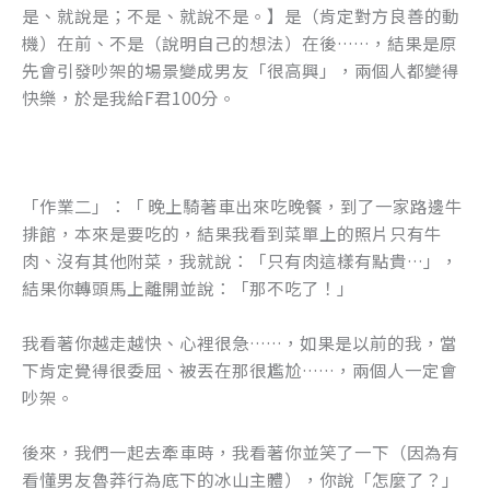
是、就說是；不是、就說不是。】是（肯定對方良善的動
機）在前、不是（說明自己的想法）在後……，結果是原
先會引發吵架的場景變成男友「很高興」，兩個人都變得
快樂，於是我給F君100分。
「作業二」：「 晚上騎著車出來吃晚餐，到了一家路邊牛
排館，本來是要吃的，結果我看到菜單上的照片只有牛
肉、沒有其他附菜，我就說：「只有肉這樣有點貴…」，
結果你轉頭馬上離開並說：「那不吃了！」
我看著你越走越快、心裡很急……，如果是以前的我，當
下肯定覺得很委屈、被丟在那很尷尬……，兩個人一定會
吵架。
後來，我們一起去牽車時，我看著你並笑了一下（因為有
看懂男友魯莽行為底下的冰山主體），你說「怎麼了？」