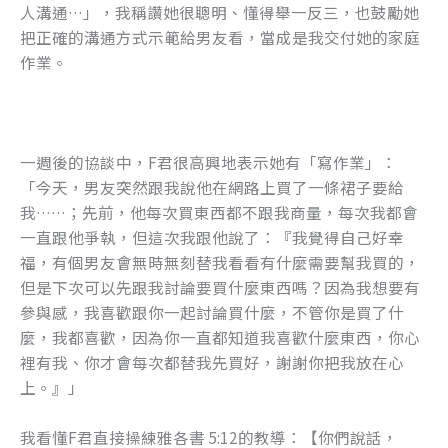
人溝通…」，我稱讚她很聰明、懂得舉一反三，也鼓勵她
把正確的溝通方式示範給男友看，當成是我交付她的家庭
作業。
一週後的協談中，F君很高興地表示她有「寫作業」：
「今天，男友突然跟我說他在網路上買了一條裙子要給
我……；先前，他每次買東西都不跟我商量，每次我都會
一直跟他爭執，但這次我跟他說了：『我覺得自己好幸
福，有個男友會無時無刻替我看看有什麼需要幫我買的，
但是下次可以先跟我討論要買什麼東西嗎？因為我想要有
參與感，我喜歡跟你一起討論買什麼，不管你是買了什
麼，我都喜歡，因為你一直都知道我喜歡什麼東西，你心
裡有我、你才會每次都替我先買好，謝謝你把我放在心
上。』」
我看懂F君直接操練雅各書 5:12的教導：【你們說話，