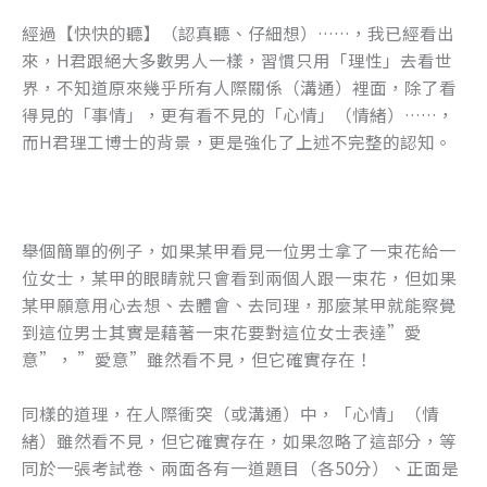
經過【快快的聽】（認真聽、仔細想）……，我已經看出
來，H君跟絕大多數男人一樣，習慣只用「理性」去看世
界，不知道原來幾乎所有人際關係（溝通）裡面，除了看
得見的「事情」，更有看不見的「心情」（情緒）……，
而H君理工博士的背景，更是強化了上述不完整的認知。
舉個簡單的例子，如果某甲看見一位男士拿了一束花給一
位女士，某甲的眼睛就只會看到兩個人跟一束花，但如果
某甲願意用心去想、去體會、去同理，那麼某甲就能察覺
到這位男士其實是藉著一束花要對這位女士表達”愛
意”， ”愛意”雖然看不見，但它確實存在！
同樣的道理，在人際衝突（或溝通）中，「心情」（情
緒）雖然看不見，但它確實存在，如果忽略了這部分，等
同於一張考試卷、兩面各有一道題目（各50分）、正面是