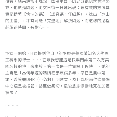
後者，結果通常不理想，因為水面下的部分很快就會浮起
k
來，也就是問題、衝突日復一日地出現；最有效的方法其
實是藉著【快快的聽】（認真聽、仔細想），找出「冰山
的主體」，才有可能「完整地」解決問題，而這樣的過程
必須花時間、有耐心……
協談一開始，H君提到他自己的學歷是美國某知名大學理
工科系的博士……，它讓我想起這是快樂門診第二次有美
國名校的博士來求診。第一次是一位資訊工程博士，她的
主訴是「為何年邁的媽媽罹患疾病多年、早已是風中殘
燭、曾簽署DNR（不急救）同意書，為何臨終前住進醫學
中心還是被插管、甚至做氣切，最後悲悲慘慘地死在加護
病房？」
…………