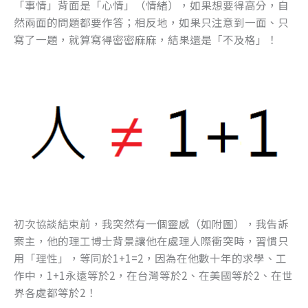
「事情」背面是「心情」（情緒），如果想要得高分，自
然兩面的問題都要作答；相反地，如果只注意到一面、只
寫了一題，就算寫得密密麻麻，結果還是「不及格」！
初次協談結束前，我突然有一個靈感（如附圖），我告訴
案主，他的理工博士背景讓他在處理人際衝突時，習慣只
用「理性」，等同於1+1=2，因為在他數十年的求學、工
作中，1+1永遠等於2，在台灣等於2、在美國等於2、在世
界各處都等於2！