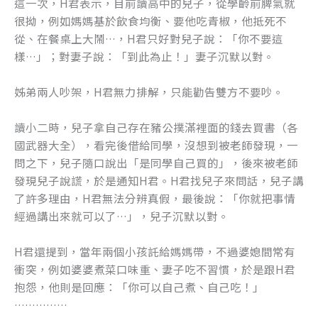
這一次，H君表示，目前讀高中的兒子，從學齡前脾氣就
很拗，例如媽媽基於飲食均衡、要他吃青椒，他抵死不
從、在餐桌上大鬧…，H君只好對兒子說：「你不要這
樣…」；對妻子說：「到此為止！」妻子沉默以對。
姊弟兩人吵架，H君無力排解，只能勸告雙方不要吵。
讀小二時，兒子拿自己存在豬公撲滿裡面的錢去買書（各
國武器大全），看完後借給同學，沒想到被老師發現，一
問之下，兒子隨口說出「是同學自己買的」，後來被老師
發現兒子說謊，於是通知H君。H君找兒子來問話，兒子講
了許多理由，H君無法分辨真假，最後說：「你就把事情
經過講出來就可以了…」，兒子沉默以對。
H君還提到，當年兩個小孩託給媽媽帶，不過婆媳間常有
衝突，例如婆婆煮菜口味重、妻子吃不習慣，於是跟H君
抱怨，他則是回應：「你可以自己煮、自己吃！」
……………