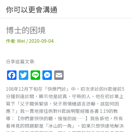
跳
你可以更會溝通
至
主
要
博士的困境
內
容
作者:
Wei
/
2020-09-04
分享這篇文章:
F
T
Li
M
E
a
w
n
e
m
108年12月下旬在「快樂門診」中，初次求診的H君提前5
c
itt
e
ss
ai
分鐘到達診間，顯示他是認真、守時的人。他在初診單上
e
er
e
l
寫下「父子關係緊張，兒子用情緒語言恐嚇，該如何因
b
n
應？」我一貫地按往例對H君說明聖經雅各書 1:19的教
導：【你們要快快的聽，慢慢的說……】我告訴他，所有
o
g
看得見的問題都是「冰山的一角」，如果只想快速地解決
o
er