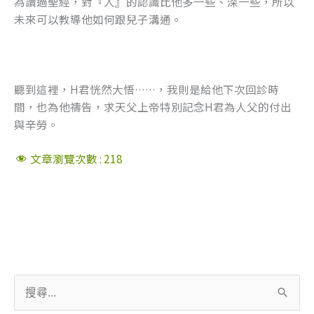
為讀過聖經，對『人』的認識比他多一些、深一些，所以
未來可以教導他如何跟兒子溝通。
聽到這裡，H君恍然大悟……，我則是給他下次回診時
間，也為他禱告，求天父上帝特別記念H君為人父的付出
與辛勞。
文章瀏覽次數 :
218
搜