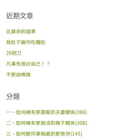
尋
關
近期文章
鍵
字
比算命的還準
:
我肚子餓你吃麵包
26把刀
凡事先檢討自己！？
不原諒媽媽
分類
一、如何擁有更甜蜜的夫妻關係(386)
二、如何擁有更融洽的親子關係(308)
三、如何跟同事相處的更愉快(143)