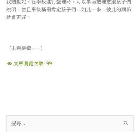
我勉勵她，在學校進行整理時，可以事前把理念跟孩子們
說明，並且事後稱讚肯定孩子們，如此一來，彼此的關係
就會更好。
（未完待續……）
文章瀏覽次數 :
99
搜
尋