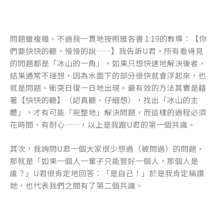
k
問題雖複雜，不過我一貫地按照雅各書 1:19的教導：【你
們要快快的聽，慢慢的說……】我告訴U君，所有看得見
的問題都是「冰山的一角」，如果只想快速地解決後者，
結果通常不理想，因為水面下的部分很快就會浮起來，也
就是問題、衝突日復一日地出現。最有效的方法其實是藉
著【快快的聽】（認真聽、仔細想），找出「冰山的主
體」，才有可能「完整地」解決問題，而這樣的過程必須
花時間、有耐心……，以上是我跟U君的第一個共識。
其次，我詢問U君一個大家很少想過（被問過）的問題，
那就是「如果一個人一輩子只能管好一個人，那個人是
誰？」U君很肯定地回答：「是自己！」於是我肯定稱讚
她，也代表我們之間有了第二個共識。