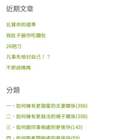
關
近期文章
鍵
字
比算命的還準
:
我肚子餓你吃麵包
26把刀
凡事先檢討自己！？
不原諒媽媽
分類
一、如何擁有更甜蜜的夫妻關係(386)
二、如何擁有更融洽的親子關係(308)
三、如何跟同事相處的更愉快(143)
四、如何跟老闆相處的更愉快(89)