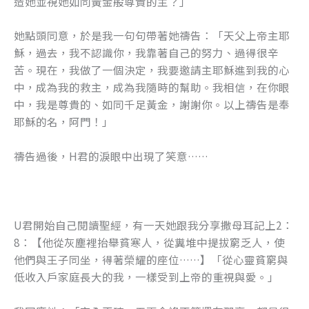
造她並視她如同黃金般尊貴的主？」
她點頭同意，於是我一句句帶著她禱告：「天父上帝主耶
穌，過去，我不認識你，我靠著自己的努力、過得很辛
苦。現在，我做了一個決定，我要邀請主耶穌進到我的心
中，成為我的救主，成為我隨時的幫助。我相信，在你眼
中，我是尊貴的、如同千足黃金，謝謝你。以上禱告是奉
耶穌的名，阿門！」
禱告過後，H君的淚眼中出現了笑意……
U君開始自己閱讀聖經，有一天她跟我分享撒母耳記上2：
8：【他從灰塵裡抬舉貧寒人，從糞堆中提拔窮乏人，使
他們與王子同坐，得著榮耀的座位……】「從心靈貧窮與
低收入戶家庭長大的我，一樣受到上帝的重視與愛。」