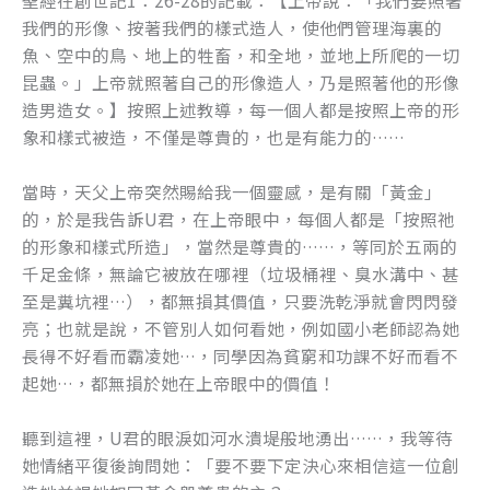
聖經在創世記1：26-28的記載：【上帝說：「我們要照著
我們的形像、按著我們的樣式造人，使他們管理海裏的
魚、空中的鳥、地上的牲畜，和全地，並地上所爬的一切
昆蟲。」上帝就照著自己的形像造人，乃是照著他的形像
造男造女。】按照上述教導，每一個人都是按照上帝的形
象和樣式被造，不僅是尊貴的，也是有能力的……
當時，天父上帝突然賜給我一個靈感，是有關「黃金」
的，於是我告訴U君，在上帝眼中，每個人都是「按照祂
的形象和樣式所造」，當然是尊貴的……，等同於五兩的
千足金條，無論它被放在哪裡（垃圾桶裡、臭水溝中、甚
至是糞坑裡…），都無損其價值，只要洗乾淨就會閃閃發
亮；也就是說，不管別人如何看她，例如國小老師認為她
長得不好看而霸凌她…，同學因為貧窮和功課不好而看不
起她…，都無損於她在上帝眼中的價值！
聽到這裡，U君的眼淚如河水潰堤般地湧出……，我等待
她情緒平復後詢問她：「要不要下定決心來相信這一位創