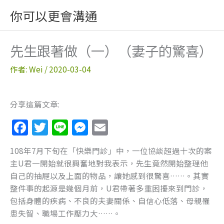
跳
你可以更會溝通
至
主
要
先生跟著做（一）（妻子的驚喜）
內
容
作者:
Wei
/
2020-03-04
分享這篇文章:
F
T
Li
M
E
a
w
n
e
m
108年7月下旬在「快樂門診」中，一位協談超過十次的案
c
itt
e
ss
ai
主U君一開始就很興奮地對我表示，先生竟然開始整理他
e
er
e
l
自己的抽屜以及上面的物品，讓她感到很驚喜……。其實
b
n
整件事的起源是幾個月前，U君帶著多重困擾來到門診，
包括身體的疾病、不良的夫妻關係、自信心低落、母親罹
o
g
患失智、職場工作壓力大……。
o
er