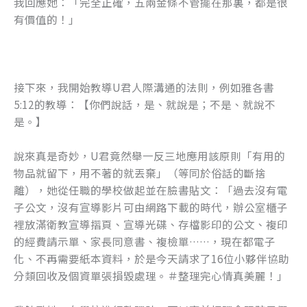
我回應她：「完全正確，五兩金條不管擺在那裏，都是很
有價值的！」
接下來，我開始教導U君人際溝通的法則，例如雅各書
5:12的教導：【你們說話，是、就說是；不是、就說不
是。】
說來真是奇妙，U君竟然舉一反三地應用該原則「有用的
物品就留下，用不著的就丟棄」（等同於俗話的斷捨
離），她從任職的學校做起並在臉書貼文：「過去沒有電
子公文，沒有宣導影片可由網路下載的時代，辦公室櫃子
裡放滿衛教宣導摺頁、宣導光碟、存檔影印的公文、複印
的經費請示單、家長同意書、複檢單……，現在都電子
化、不再需要紙本資料，於是今天請求了16位小夥伴協助
分類回收及個資單張損毀處理。＃整理完心情真美麗！」