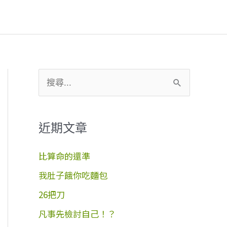
搜
尋
關
近期文章
鍵
字
比算命的還準
:
我肚子餓你吃麵包
26把刀
凡事先檢討自己！？