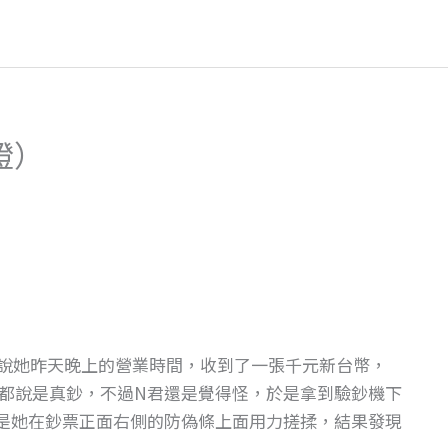
證）
君說她昨天晚上的營業時間，收到了一張千元新台幣，
都說是真鈔，不過N君還是覺得怪，於是拿到驗鈔機下
是她在鈔票正面右側的防偽條上面用力搓揉，結果發現