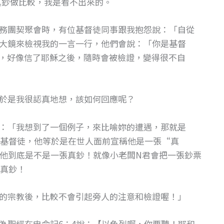
真鈔做比較，我是看不出來的。
務團契聚會時，有位基督徒同事跟我抱怨說：「自從
大鏡來檢視我的一言一行，他們會說：「你是基督
擾，好像信了耶穌之後，隨時會被檢證，變得很不自
於是我很認真地想，該如何回應呢？
：「我想到了一個例子，來比喻妳的遭遇，那就是
基督徒，他等於是在世人面前宣稱他是一張“真
他到底是不是一張真鈔！就像小老闆N君會把一張鈔票
真鈔！
的宗教後，比較不會引起旁人的注意和檢證喔！」
為聖經在申命記6：4說：【以色列啊，你要聽！耶和