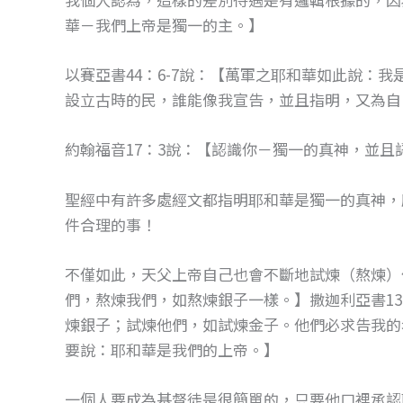
華－我們上帝是獨一的主。】
以賽亞書44：6-7說：【萬軍之耶和華如此說：
設立古時的民，誰能像我宣告，並且指明，又為自
約翰福音17：3說：【認識你－獨一的真神，並
聖經中有許多處經文都指明耶和華是獨一的真神，
件合理的事！
不僅如此，天父上帝自己也會不斷地試煉（熬煉）他
們，熬煉我們，如熬煉銀子一樣。】撒迦利亞書1
煉銀子；試煉他們，如試煉金子。他們必求告我的
要說：耶和華是我們的上帝。】
一個人要成為基督徒是很簡單的，只要他口裡承認