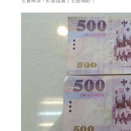
它會掉漆，於是證實了它是偽鈔！
o
g
o
er
k