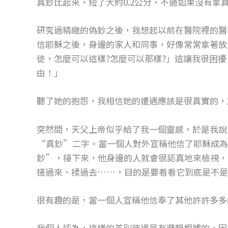
真鈔比起來，短了大約0.2公分，不過如果沒有拿
研究過精緻的偽鈔之後，我想起以前在醫院裡的醫
信耶穌之後，身邊的家人和同事，好像常常拿著放
徒，怎麼可以這樣?怎麼可以那樣?」這讓我很困
由！」
聽了她的抱怨，我相信她的遭遇應該是很真實的，
突然間，天父上帝似乎給了我一個靈感，於是我說
“真鈔”二字。當一個人對外宣稱他信了耶穌成為
鈔”，接下來，他身邊的人就會很認真地來檢視，
搓過來、揉過去……，目的是要看看它到底是不是
很有趣的是，當一個人宣稱他信奉了其他許許多多
我個人認為，這樣的差別待遇是有邏輯根據的，因