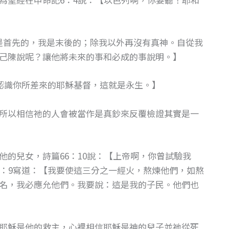
我是首先的，我是末後的；除我以外再沒有真神。自從我
己陳說呢？讓他將未來的事和必成的事說明。】
且認識你所差來的耶穌基督，這就是永生。】
所以相信祂的人會被當作是真鈔來反覆檢證其實是一
的兒女，詩篇66：10說：【上帝啊，你曾試驗我
3：9寫道：【我要使這三分之一經火，熬煉他們，如熬
名，我必應允他們。我要說：這是我的子民。他們也
耶穌是他的救主，心裡相信耶穌是神的兒子並祂從死