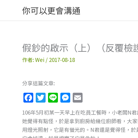
跳
你可以更會溝通
至
主
要
內
假鈔的啟示（上）（反覆檢
容
作者:
Wei
/
2017-08-18
分享這篇文章:
F
T
Li
M
E
a
w
n
e
m
106年5月初某一天早上在吃員工餐時，小老闆N
c
itt
e
ss
ai
她覺得有點怪，於是拿到廚房給幾位廚師看，大家
e
er
e
l
用燈光照射，它是有螢光的。N君還是覺得怪，於
b
n