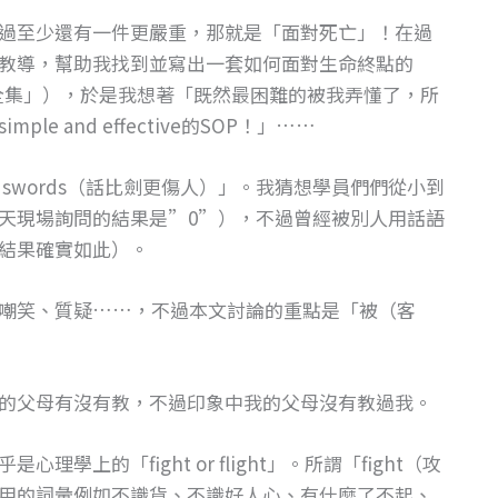
過至少還有一件更嚴重，那就是「面對死亡」！在過
教導，幫助我找到並寫出一套如何面對生命終點的
題全集」），於是我想著「既然最困難的被我弄懂了，所
 and effective的SOP！」……
han swords（話比劍更傷人）」。我猜想學員們們從小到
天現場詢問的結果是”0”），不過曾經被別人用話語
結果確實如此）。
嘲笑、質疑……，不過本文討論的重點是「被（客
的父母有沒有教，不過印象中我的父母沒有教過我。
上的「fight or flight」。所謂「fight（攻
用的詞彙例如不識貨、不識好人心、有什麼了不起、