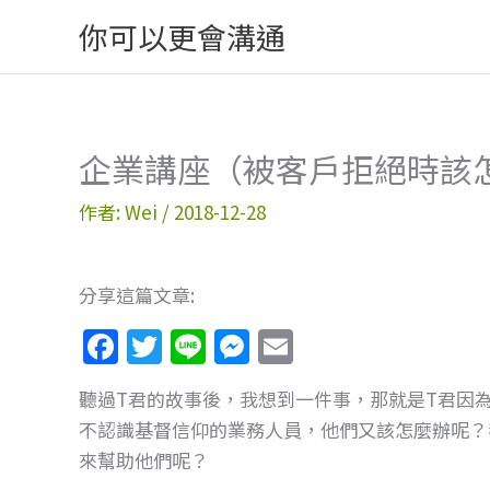
跳
你可以更會溝通
至
主
要
內
企業講座（被客戶拒絕時該
容
作者:
Wei
/
2018-12-28
分享這篇文章:
F
T
Li
M
E
a
w
n
e
m
聽過T君的故事後，我想到一件事，那就是T君因
c
itt
e
ss
ai
不認識基督信仰的業務人員，他們又該怎麼辦呢？我能不能為
e
er
e
l
來幫助他們呢？
b
n