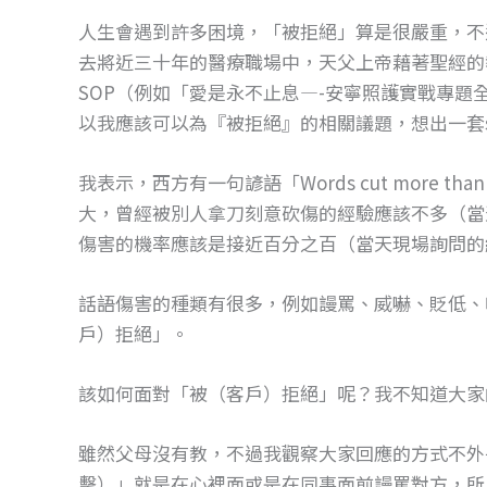
o
g
人生會遇到許多困境，「被拒絕」算是很嚴重，不
o
er
去將近三十年的醫療職場中，天父上帝藉著聖經的
k
SOP（例如「愛是永不止息—-安寧照護實戰專
以我應該可以為『被拒絕』的相關議題，想出一套simple
我表示，西方有一句諺語「Words cut more t
大，曾經被別人拿刀刻意砍傷的經驗應該不多（當
傷害的機率應該是接近百分之百（當天現場詢問的
話語傷害的種類有很多，例如謾罵、威嚇、貶低、
戶）拒絕」。
該如何面對「被（客戶）拒絕」呢？我不知道大家
雖然父母沒有教，不過我觀察大家回應的方式不外乎是心理學
擊）」就是在心裡面或是在同事面前謾罵對方，所