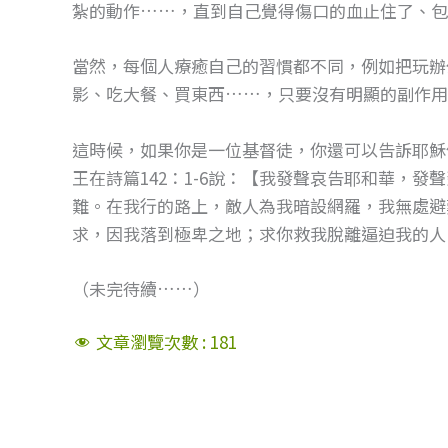
紮的動作……，直到自己覺得傷口的血止住了、包
當然，每個人療癒自己的習慣都不同，例如把玩辦
影、吃大餐、買東西……，只要沒有明顯的副作用
這時候，如果你是一位基督徒，你還可以告訴耶穌
王在詩篇142：1-6說：【我發聲哀告耶和華，
難。在我行的路上，敵人為我暗設網羅，我無處避
求，因我落到極卑之地；求你救我脫離逼迫我的人
（未完待續……）
文章瀏覽次數 :
181