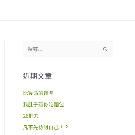
搜
尋
關
近期文章
鍵
字
比算命的還準
:
我肚子餓你吃麵包
26把刀
凡事先檢討自己！？