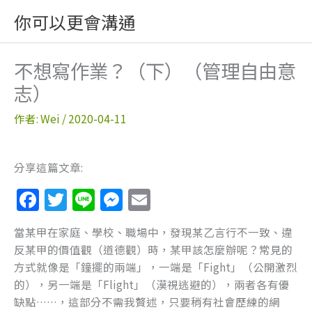
跳
你可以更會溝通
至
主
要
不想寫作業？（下）（管理自由意
內
志）
容
作者:
Wei
/
2020-04-11
分享這篇文章:
F
T
Li
M
E
a
w
n
e
m
當某甲在家庭、學校、職場中，發現某乙言行不一致、違
c
itt
e
ss
ai
反某甲的價值觀（道德觀）時，某甲該怎麼辦呢？常見的
e
er
e
l
方式就像是「鐘擺的兩端」，一端是「Fight」（公開激烈
b
n
的），另一端是「Flight」（漠視逃避的），兩者各有優
缺點……，這部分不需我贅述，只要稍有社會歷練的網
o
g