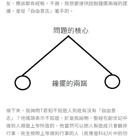
友，應該都有經驗。不過，我想要提供超脫鐘擺兩端的建
o
er
議，是從「自由意志」著手的。
k
接下來，我詢問T君知不知道人到底有沒有「自由意
志」？他搖頭表示不知道，於是我說明，聖經在創世記中
提到人類是上帝所造的，祂當然可以把人製造成只會聽命
行事、完全按照上帝規則行事的人（就像是科幻片中的仿