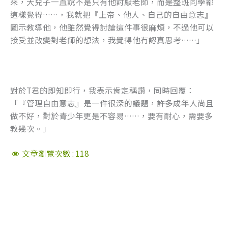
來，大兒子一直說不是只有他討厭老師，而是整班同學都
這樣覺得……，我就把『上帝、他人、自己的自由意志』
圖示教導他，他雖然覺得討論這件事很麻煩，不過他可以
接受並改變對老師的想法，我覺得他有認真思考……」
對於T君的即知即行，我表示肯定稱讚，同時回覆：
「『管理自由意志』是一件很深的議題，許多成年人尚且
做不好，對於青少年更是不容易……，要有耐心，需要多
教幾次。」
文章瀏覽次數 :
118