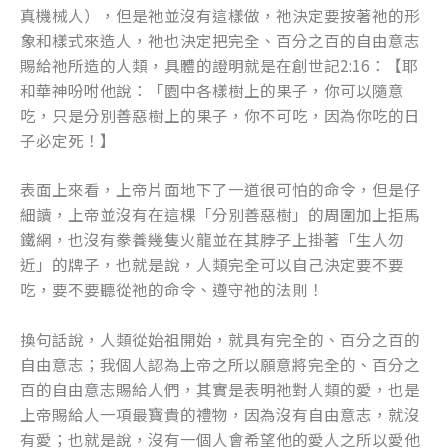
真機械人），但是祂並沒有這樣做，祂決定要按著祂的形
象和樣式來造人，祂也決定把完全、百分之百的自由意志
賜給祂所造的人類，具體的證明就是在創世記2:16：【耶
和華神吩咐他說：「園中各樣樹上的果子，你可以隨意
吃，只是分別善惡樹上的果子，你不可吃，因為你吃的日
子必定死！】
表面上來看，上帝片面地下了一道很可怕的命令，但是仔
細讀，上帝並沒有在這棵「分別善惡樹」的周圍加上拒馬
鐵網，也沒有豢養幾隻火龍並在其脖子上掛著「生人勿
近」的牌子，也就是說，人類完全可以自己決定要不要
吃，要不要聽從祂的命令、遵守祂的法則！
換句話說，人類從始祖開始，就具有完全的、百分之百的
自由意志；我個人認為上帝之所以願意將完全的、百分之
百的自由意志賜給人們，其實是表明祂對人類的愛，也是
上帝賜給人一項最寶貴的禮物，因為沒有自由意志，就沒
有愛；也就是說，沒有一個人會希望他的愛人之所以愛他