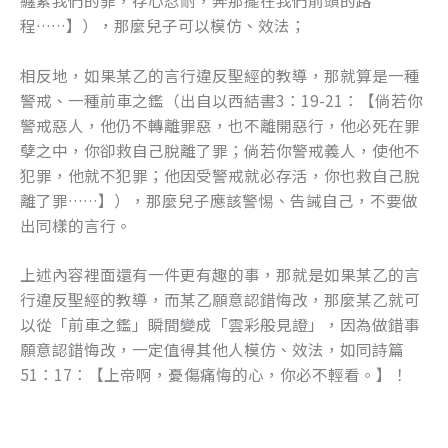
程……】），那麼兒子可以模仿、效法；
相反地，如果某乙的言行違反聖經的教導，那就算是一種
警戒、一種前車之鑑（出自以西結書3：19-21：【倘若你
警戒惡人，他仍不轉離罪惡，也不離開惡行，他必死在罪
孽之中，你卻救自己脫離了罪；倘若你警戒義人，使他不
犯罪，他就不犯罪；他因受警戒就必存活，你也救自己脫
離了罪……】），那麼兒子應該警惕、告誡自己，不要做
出同樣的言行。
上述內容裡面還有一件更有趣的事，那就是如果某乙的言
行違反聖經的教導，而某乙願意認錯悔改，那麼某乙就可
以從「前車之鑑」瞬間變成「雲彩般見證」，因為做錯事
願意認錯悔改，一定值得其他人模仿、效法，如同詩篇
51：17：【上帝啊，憂傷痛悔的心，你必不輕看。】！