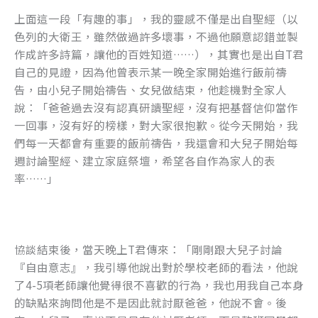
上面這一段「有趣的事」，我的靈感不僅是出自聖經（以
色列的大衛王，雖然做過許多壞事，不過他願意認錯並製
作成許多詩篇，讓他的百姓知道……），其實也是出自T君
自己的見證，因為他曾表示某一晚全家開始進行飯前禱
告，由小兒子開始禱告、女兒做結束，他趁機對全家人
說：「爸爸過去沒有認真研讀聖經，沒有把基督信仰當作
一回事，沒有好的榜樣，對大家很抱歉。從今天開始，我
們每一天都會有重要的飯前禱告，我還會和大兒子開始每
週討論聖經、建立家庭祭壇，希望各自作為家人的表
率……」
協談結束後，當天晚上T君傳來：「剛剛跟大兒子討論
『自由意志』，我引導他說出對於學校老師的看法，他說
了4-5項老師讓他覺得很不喜歡的行為，我也用我自己本身
的缺點來詢問他是不是因此就討厭爸爸，他說不會。後