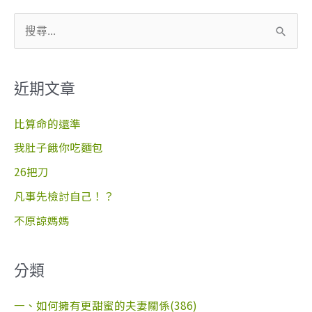
搜
尋
關
近期文章
鍵
字
比算命的還準
:
我肚子餓你吃麵包
26把刀
凡事先檢討自己！？
不原諒媽媽
分類
一、如何擁有更甜蜜的夫妻關係(386)